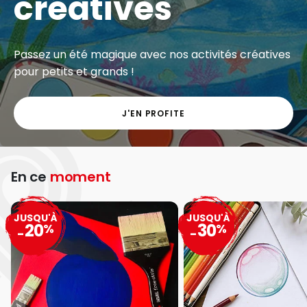
créatives
Passez un été magique avec nos activités créatives
pour petits et grands !
J'EN PROFITE
En ce
moment
JUSQU'À
JUSQU'À
20
30
%
%
-
-