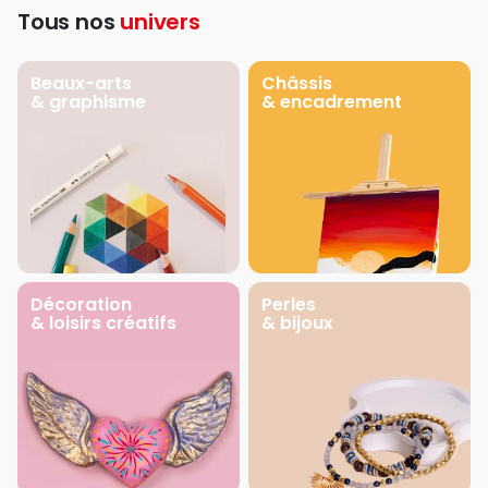
Tous nos
univers
Beaux-arts
Châssis
& graphisme
& encadrement
Décoration
Perles
& loisirs créatifs
& bijoux