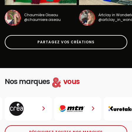
Chaumière Oiseau
Artclay in Wonder
@chaumiere.oiseau
@artclay_in_won
PARTAGEZ VOS CRÉATIONS
Nos marques
vous