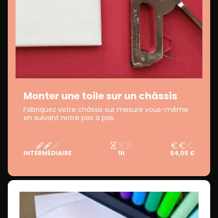
Monter une toile sur un châssis
Fabriquez votre châssis sur mesure vous-même
en suivant notre pas à pas.
INTERMÉDIAIRE
1H
54,05 €