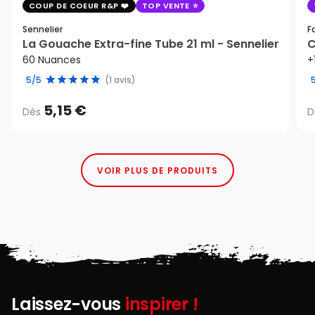
COUP DE COEUR R&P
TOP VENTE
Sennelier
F
La Gouache Extra-fine Tube 21 ml - Sennelier
C
60 Nuances
+
5/5
(1 avis)
5,15 €
Dès
D
VOIR PLUS DE PRODUITS
Laissez-vous
inspirer !