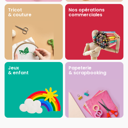
Tricot
Nos opérations
& couture
commerciales
Jeux
Papeterie
& enfant
& scrapbooking