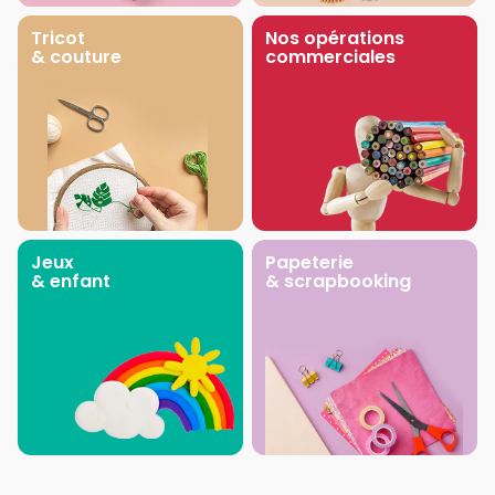
Tricot
Nos opérations
& couture
commerciales
Jeux
Papeterie
& enfant
& scrapbooking