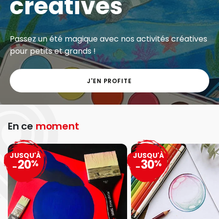
créatives
Passez un été magique avec nos activités créatives
pour petits et grands !
J'EN PROFITE
En ce
moment
JUSQU'À
JUSQU'À
20
30
%
%
-
-