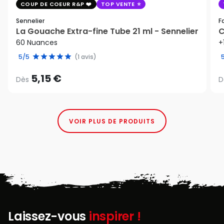
COUP DE COEUR R&P
TOP VENTE
Sennelier
F
La Gouache Extra-fine Tube 21 ml - Sennelier
C
60 Nuances
+
5/5
(1 avis)
5,15 €
Dès
D
VOIR PLUS DE PRODUITS
Laissez-vous
inspirer !