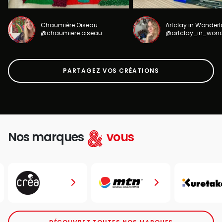
Chaumière Oiseau
Artclay in Wonder
@chaumiere.oiseau
@artclay_in_won
PARTAGEZ VOS CRÉATIONS
Nos marques
vous