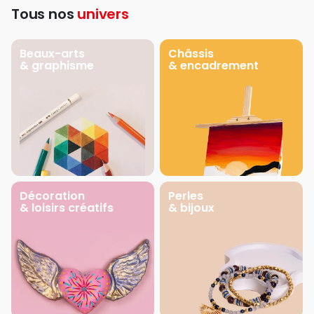
Tous nos
univers
Beaux-arts
Châssis
& graphisme
& encadrement
Décoration
Perles
& loisirs créatifs
& bijoux