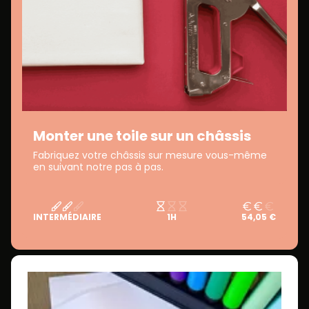
Monter une toile sur un châssis
Fabriquez votre châssis sur mesure vous-même
en suivant notre pas à pas.
INTERMÉDIAIRE
1H
54,05 €