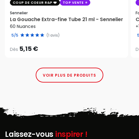
COUP DE COEUR R&P
TOP VENTE
Sennelier
F
La Gouache Extra-fine Tube 21 ml - Sennelier
C
60 Nuances
+
5/5
(1 avis)
5,15 €
Dès
D
VOIR PLUS DE PRODUITS
Laissez-vous
inspirer !