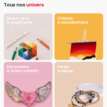
Tous nos
univers
Beaux-arts
Châssis
& graphisme
& encadrement
Décoration
Perles
& loisirs créatifs
& bijoux