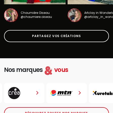
Chaumière Oiseau
Artclay in Wonder
@chaumiere.oiseau
@artclay_in_won
PARTAGEZ VOS CRÉATIONS
Nos marques
vous