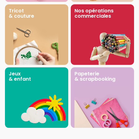
Tricot
Nos opérations
& couture
commerciales
Jeux
Papeterie
& enfant
& scrapbooking