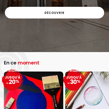
DÉCOUVRIR
En ce
moment
JUSQU'À
JUSQU'À
20
30
%
%
-
-