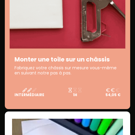
Monter une toile sur un châssis
Fabriquez votre châssis sur mesure vous-même
en suivant notre pas à pas.
INTERMÉDIAIRE
1H
54,05 €