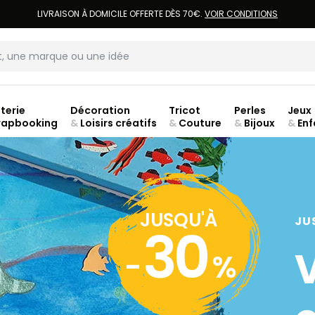
LIVRAISON À DOMICILE OFFERTE DÈS 70€.
VOIR CONDITIONS
terie
Décoration
Tricot
Perles
Jeux
rapbooking
&
Loisirs créatifs
&
Couture
&
Bijoux
&
Enf
Fer
JUSQU'À
JU
30
-
%