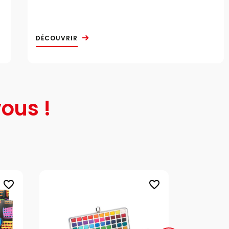
DÉCOUVRIR
ous !
favorite_border
favorite_border