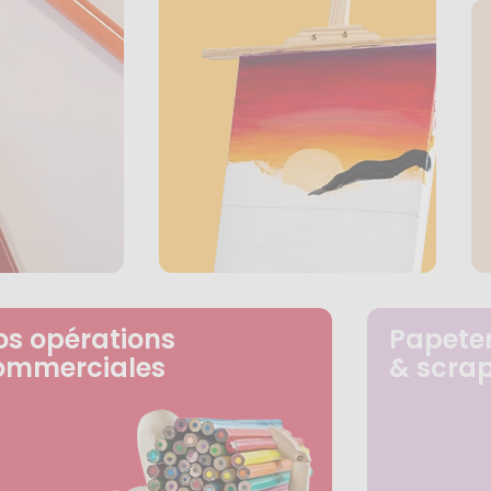
os opérations
Papeter
ommerciales
& scra