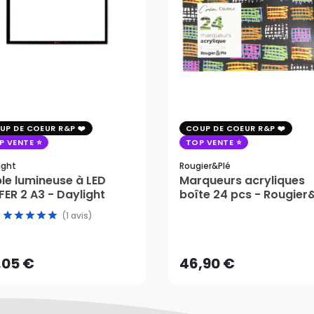
UP DE COEUR R&P
COUP DE COEUR R&P
P VENTE
TOP VENTE
ight
Rougier&plé
le lumineuse à LED
Marqueurs acryliques
ER 2 A3 - Daylight
boîte 24 pcs - Rougier
(1 avis)
,05 €
46,90 €
AJOUTER AU PANIER
AJOUTER AU PANIER
,05 €
46,90 €