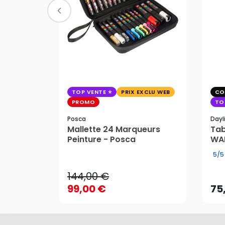
TOP VENTE
PRIX EXCLU WEB
CO
PROMO
TO
Posca
Dayl
Mallette 24 Marqueurs
Tab
Peinture - Posca
WAF
144,00 €
5/5
99,00 €
75
144,00 €
AJOUTER AU PANIER
99,00 €
75