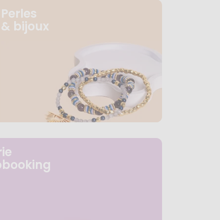
Perles
& bijoux
ie
pbooking