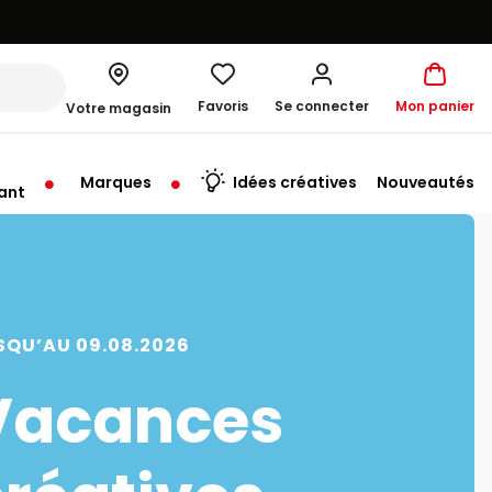
Favoris
Se connecter
Mon panier
Votre magasin
Marques
Idées créatives
Nouveautés
ant
me à 19:30
SQU’AU 09.08.2026
Vacances