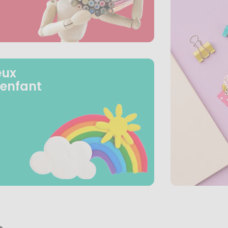
eux
 enfant