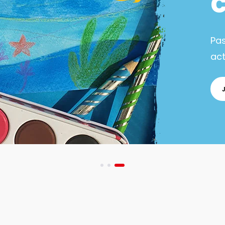
Pa
act