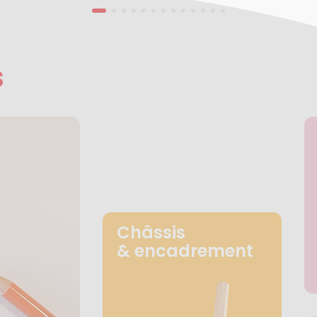
s
Châssis
& encadrement