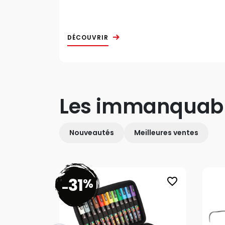
DÉCOUVRIR
Les immanquab
Nouveautés
Meilleures ventes
31
%
favorite_border
-