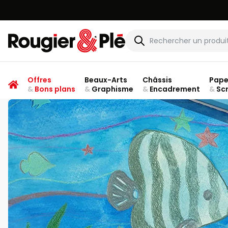
Rougier & Plé
Offres
Beaux-Arts
Châssis
Pape
&
Bons plans
&
Graphisme
&
Encadrement
&
Sc