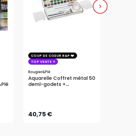
COUP DE COEUR R&P
COUP DE 
TOP VENTE
TOP VENT
Rougier&plé
Milan
Aquarelle Coffret métal 50
Plaque 
&Plé
demi-godets +
Block Vi
accessoires - Rougier&Plé
1,99
5 Formats
Dès
40,75 €
AJOUTER AU PANIER
40,75 €
1,99
Dès