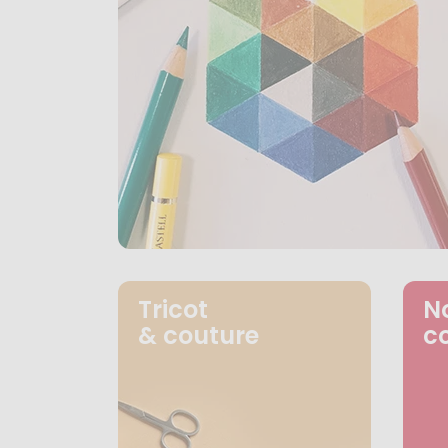
Tricot
N
& couture
c