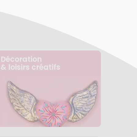
Décoration
& loisirs créatifs