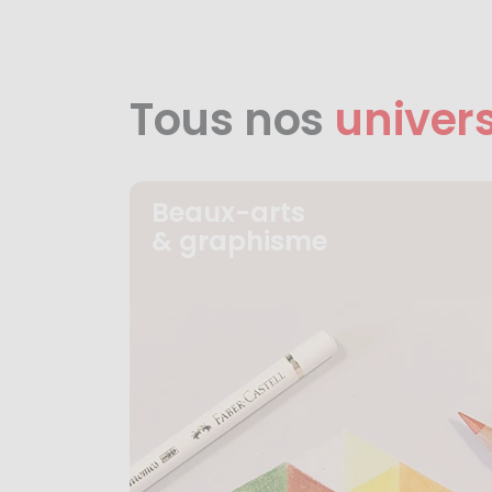
Tous nos
univer
Beaux-arts
& graphisme