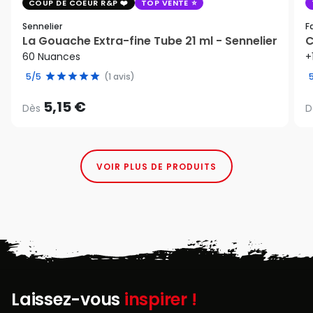
COUP DE COEUR R&P
TOP VENTE
Sennelier
F
La Gouache Extra-fine Tube 21 ml - Sennelier
C
60 Nuances
+
5/5
(1 avis)
5,15 €
Dès
D
VOIR PLUS DE PRODUITS
Laissez-vous
inspirer !