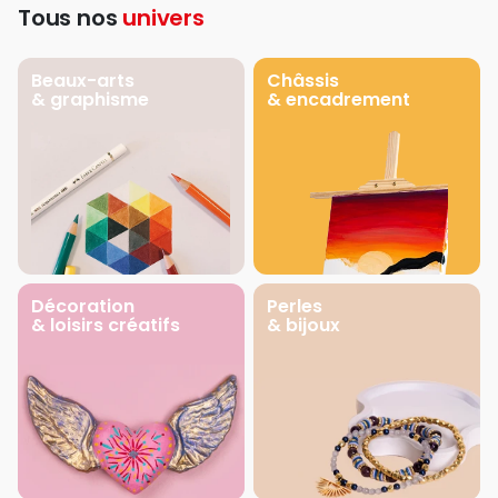
Tous nos
univers
Beaux-arts
Châssis
& graphisme
& encadrement
Décoration
Perles
& loisirs créatifs
& bijoux