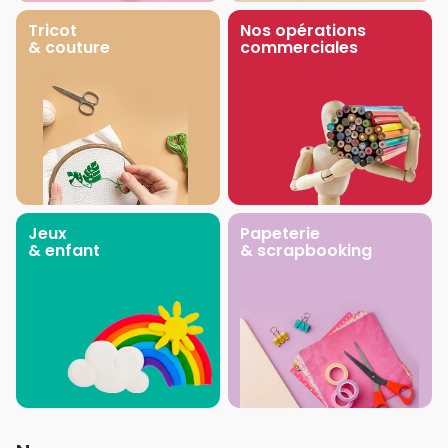
Tricot
Nos opérations
& couture
commerciales
Jeux
Papeterie
& enfant
& scrapbooking