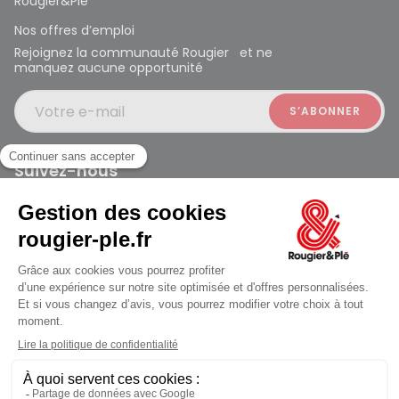
Rougier&Plé
Nos offres d’emploi
Rejoignez la communauté Rougier et ne
manquez aucune opportunité
Votre e-mail
Suivez-nous
Rougier et Plé 2024 Copyright
jusqu'au Samedi à 10:00
Mentions légales
Conditions générales des ventes