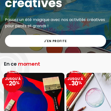
créatives
Passez un été magique avec nos activités créatives
pour petits et grands !
J'EN PROFITE
En ce
moment
JUSQU'À
JUSQU'À
20
30
%
%
-
-