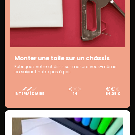
Monter une toile sur un châssis
Fabriquez votre châssis sur mesure vous-même
en suivant notre pas à pas.
INTERMÉDIAIRE
1H
54,05 €