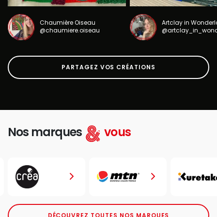
Chaumière Oiseau
Artclay in Wonder
@chaumiere.oiseau
@artclay_in_won
PARTAGEZ VOS CRÉATIONS
Nos marques
vous
DÉCOUVREZ TOUTES NOS MARQUES