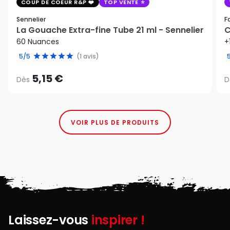
COUP DE COEUR R&P
TOP VENTE
Sennelier
F
La Gouache Extra-fine Tube 21 ml - Sennelier
C
60 Nuances
+
5/5
(1 avis)
5,15 €
Dès
D
VOIR PLUS DE PRODUITS
Laissez-vous
inspirer !