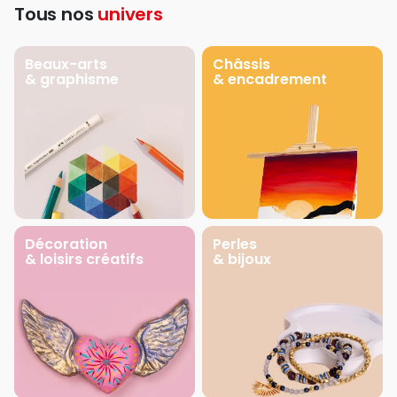
Tous nos
univers
Beaux-arts
Châssis
& graphisme
& encadrement
Décoration
Perles
& loisirs créatifs
& bijoux