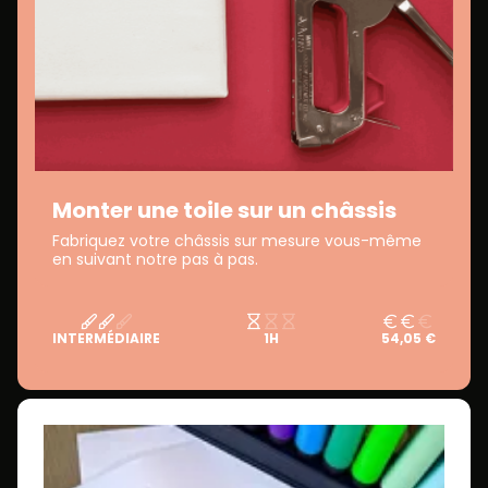
Monter une toile sur un châssis
Fabriquez votre châssis sur mesure vous-même
en suivant notre pas à pas.
INTERMÉDIAIRE
1H
54,05 €