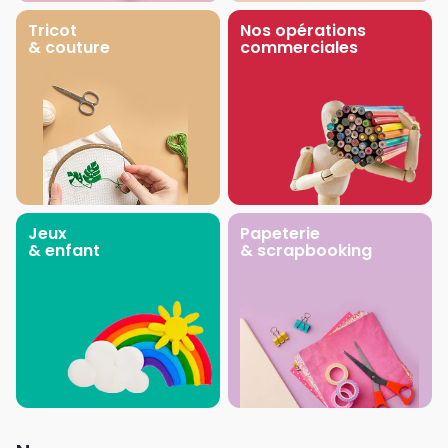
Tricot
Nos opérations
& couture
commerciales
Jeux
Papeterie
& enfant
& scrapbooking