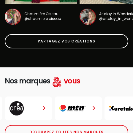
Chaumière Oiseau
Artclay in Wonder
@chaumiere.oiseau
@artclay_in_won
PARTAGEZ VOS CRÉATIONS
Nos marques
vous
DÉCOUVREZ TOUTES NOS MARQUES