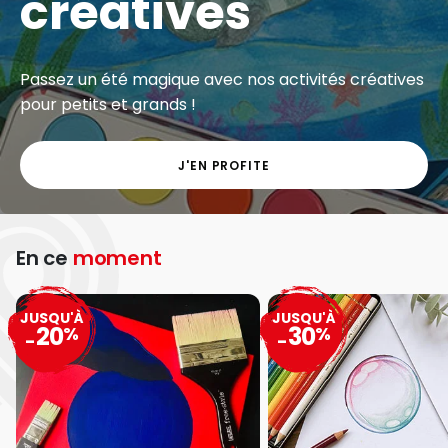
créatives
Passez un été magique avec nos activités créatives
pour petits et grands !
J'EN PROFITE
En ce
moment
JUSQU'À
JUSQU'À
20
30
%
%
-
-