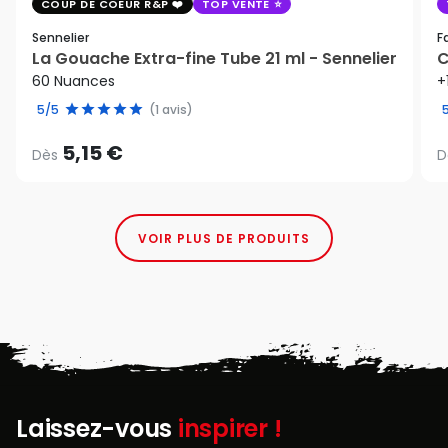
COUP DE COEUR R&P
TOP VENTE
Sennelier
F
La Gouache Extra-fine Tube 21 ml - Sennelier
C
60 Nuances
+
5/5
(1 avis)
5,15 €
Dès
D
VOIR PLUS DE PRODUITS
Laissez-vous
inspirer !