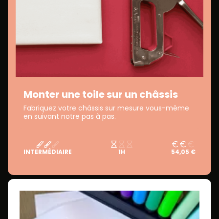
Monter une toile sur un châssis
Fabriquez votre châssis sur mesure vous-même
en suivant notre pas à pas.
INTERMÉDIAIRE
1H
54,05 €