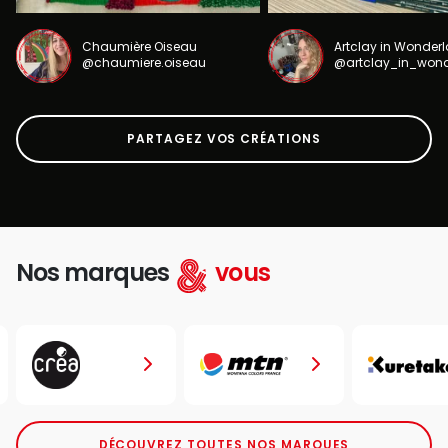
Chaumière Oiseau
Artclay in Wonder
@chaumiere.oiseau
@artclay_in_won
PARTAGEZ VOS CRÉATIONS
Nos marques
vous
DÉCOUVREZ TOUTES NOS MARQUES