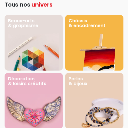
Tous nos
univers
Beaux-arts
Châssis
& graphisme
& encadrement
Décoration
Perles
& loisirs créatifs
& bijoux