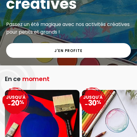
créatives
Passez un été magique avec nos activités créatives
pour petits et grands !
J'EN PROFITE
En ce
moment
JUSQU'À
JUSQU'À
20
30
%
%
-
-