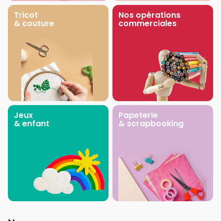
Tricot
Nos opérations
& couture
commerciales
Jeux
Papeterie
& enfant
& scrapbooking