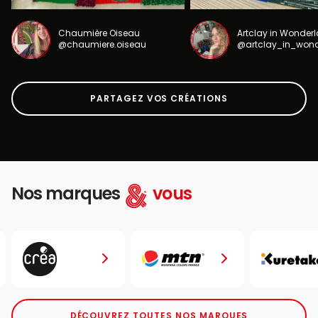
Chaumière Oiseau
Artclay in Wonder
@chaumiere.oiseau
@artclay_in_won
PARTAGEZ VOS CRÉATIONS
Nos marques
vous
DÉCOUVREZ TOUTES NOS MARQUES