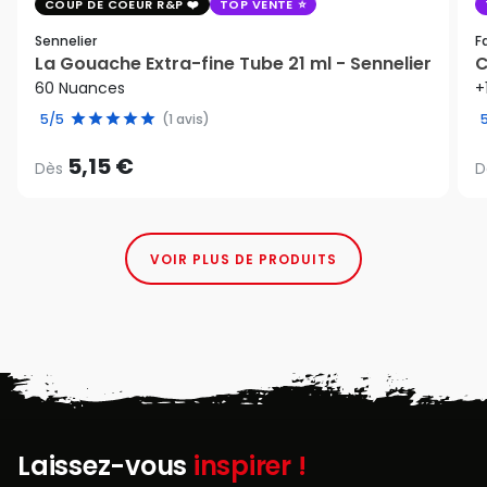
COUP DE COEUR R&P
TOP VENTE
Sennelier
F
La Gouache Extra-fine Tube 21 ml - Sennelier
C
60 Nuances
+
5/5
(1 avis)
5,15 €
Dès
D
VOIR PLUS DE PRODUITS
Laissez-vous
inspirer !