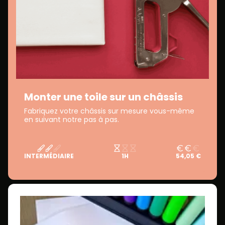
Monter une toile sur un châssis
Fabriquez votre châssis sur mesure vous-même
en suivant notre pas à pas.
INTERMÉDIAIRE
1H
54,05 €