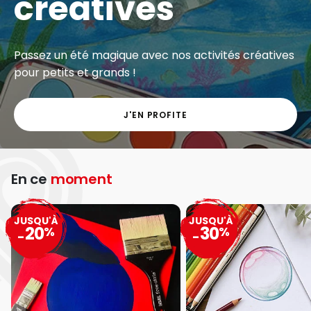
créatives
Passez un été magique avec nos activités créatives
pour petits et grands !
J'EN PROFITE
En ce
moment
JUSQU'À
JUSQU'À
20
30
%
%
-
-