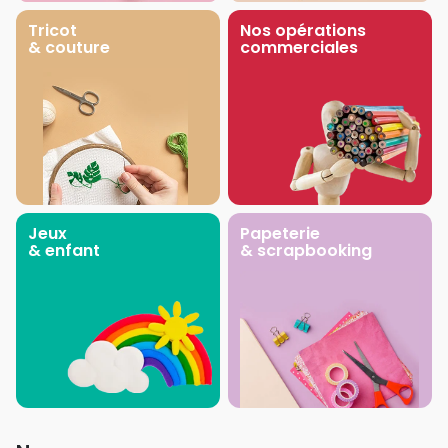
Tricot
Nos opérations
& couture
commerciales
Jeux
Papeterie
& enfant
& scrapbooking