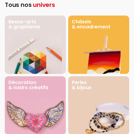
Tous nos
univers
Beaux-arts
Châssis
& graphisme
& encadrement
Décoration
Perles
& loisirs créatifs
& bijoux