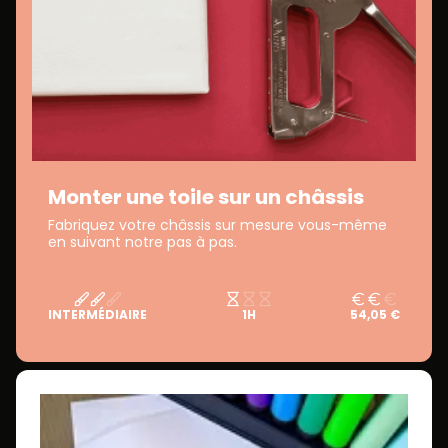
Monter une toile sur un châssis
Fabriquez votre châssis sur mesure vous-même
en suivant notre pas à pas.
INTERMÉDIAIRE
1H
54,05 €