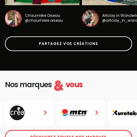
Chaumière Oiseau
Artclay in Wonder
@chaumiere.oiseau
@artclay_in_won
PARTAGEZ VOS CRÉATIONS
Nos marques
vous