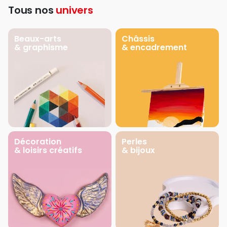
Tous nos
univers
Beaux-arts
Châssis
& graphisme
& encadrement
Décoration
Perles
& loisirs créatifs
& bijoux