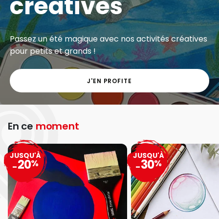
créatives
Passez un été magique avec nos activités créatives
pour petits et grands !
J'EN PROFITE
En ce
moment
JUSQU'À
JUSQU'À
20
30
%
%
-
-