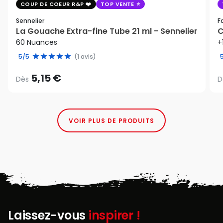
COUP DE COEUR R&P
TOP VENTE
Sennelier
F
La Gouache Extra-fine Tube 21 ml - Sennelier
C
60 Nuances
+
5/5
(1 avis)
5,15 €
Dès
D
VOIR PLUS DE PRODUITS
Laissez-vous
inspirer !