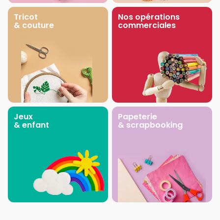
Tricot
Nos opérations
& couture
commerciales
Jeux
Papeterie
& enfant
& scrapbooking