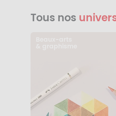
Tous nos
univer
Beaux-arts
& graphisme