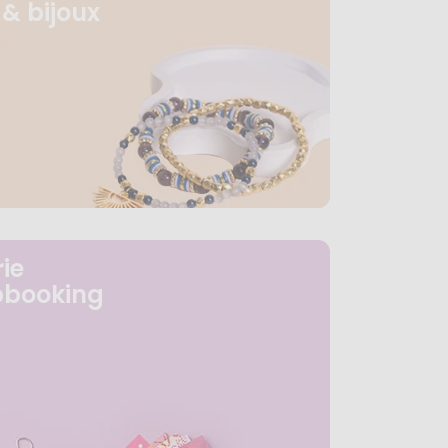
& bijoux
ie
pbooking