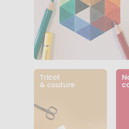
Tricot
N
& couture
c