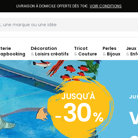
LIVRAISON À DOMICILE OFFERTE DÈS 70€.
VOIR CONDITIONS
terie
Décoration
Tricot
Perles
Jeux
rapbooking
&
Loisirs créatifs
&
Couture
&
Bijoux
&
Enf
Fer
JUSQU'À
JU
30
-
%