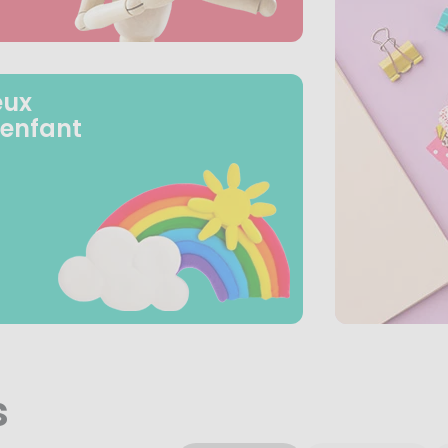
eux
 enfant
s