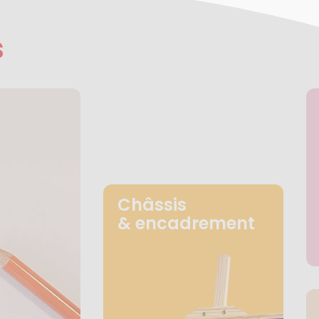
s
Châssis
& encadrement