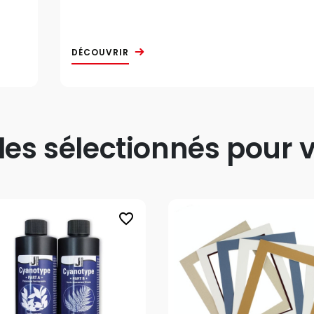
DÉCOUVRIR
s sélectionnés pour v
favorite_border