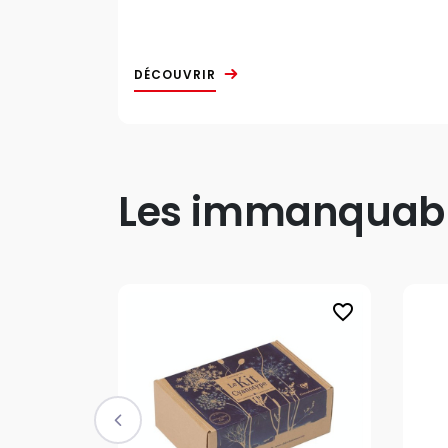
DÉCOUVRIR
Les immanquable
favorite_border