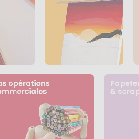
os opérations
Papeter
ommerciales
& scra