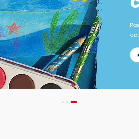
Pa
act