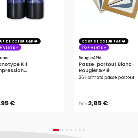
UP DE COEUR R&P
COUP DE COEUR R&P
P VENTE
TOP VENTE
uard
Rougier&plé
notype Kit
Passe-partout Blanc -
mpression
Rougier&Plé
tosensible - Jacquard
26 Formats passe partout
2,85 €
Dès
,95 €
AJOUTER AU PANIER
,95 €
2,85 €
Dès