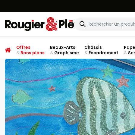
Rougier & Plé
Offres
Beaux-Arts
Châssis
Pape
&
Bons plans
&
Graphisme
&
Encadrement
&
Sc