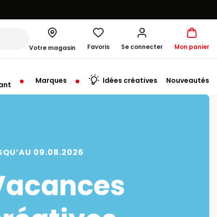
Favoris
Se connecter
Mon panier
Votre magasin
Marques
Idées créatives
Nouveautés
ant
me à 19:30
SQU’AU 09.08.2026
Vacances