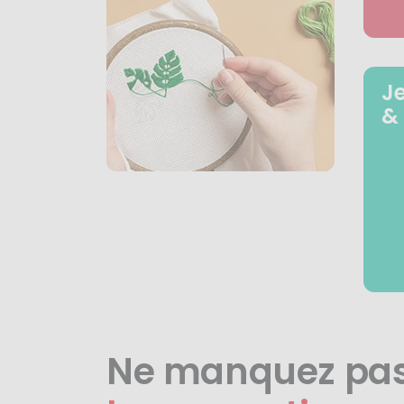
J
&
Ne manquez pa