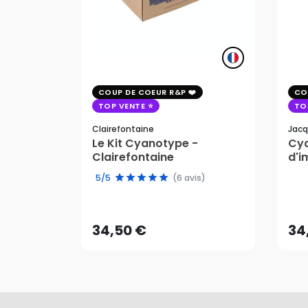
COUP DE COEUR R&P
CO
TOP VENTE
TO
Clairefontaine
Jacq
Le Kit Cyanotype -
Cya
Clairefontaine
d'i
pho
5/5
(6 avis)
34,50 €
34
AJOUTER AU PANIER
34,50 €
34