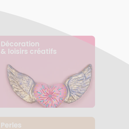
Décoration
& loisirs créatifs
Perles