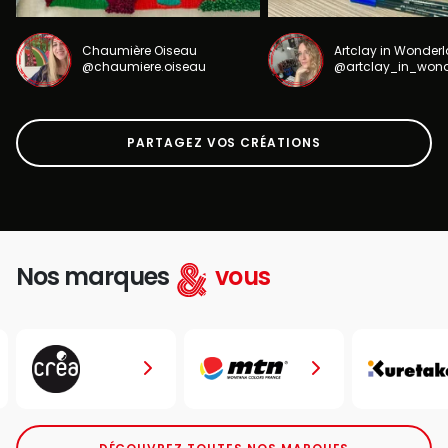
Chaumière Oiseau
Artclay in Wonder
@chaumiere.oiseau
@artclay_in_won
PARTAGEZ VOS CRÉATIONS
Nos marques
vous