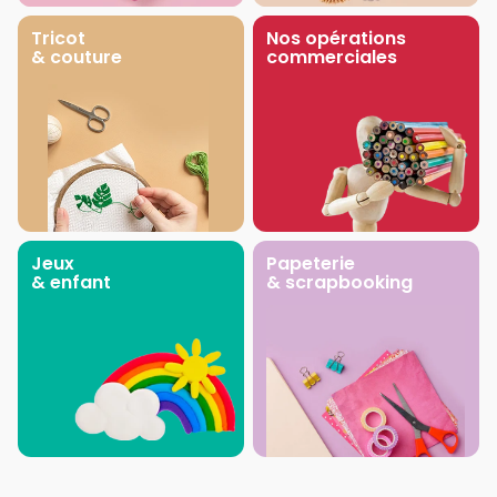
Tricot
Nos opérations
& couture
commerciales
Jeux
Papeterie
& enfant
& scrapbooking