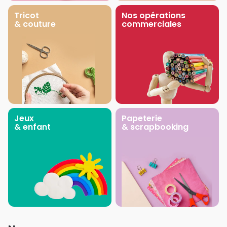
Tricot
Nos opérations
& couture
commerciales
Jeux
Papeterie
& enfant
& scrapbooking