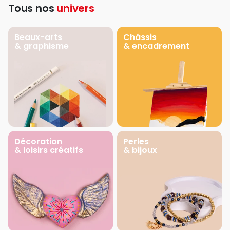
Tous nos
univers
Beaux-arts
Châssis
& graphisme
& encadrement
Décoration
Perles
& loisirs créatifs
& bijoux