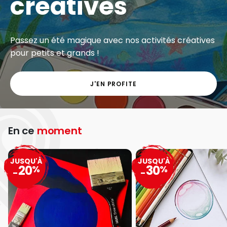
créatives
Passez un été magique avec nos activités créatives
pour petits et grands !
J'EN PROFITE
En ce
moment
JUSQU'À
JUSQU'À
20
30
%
%
-
-