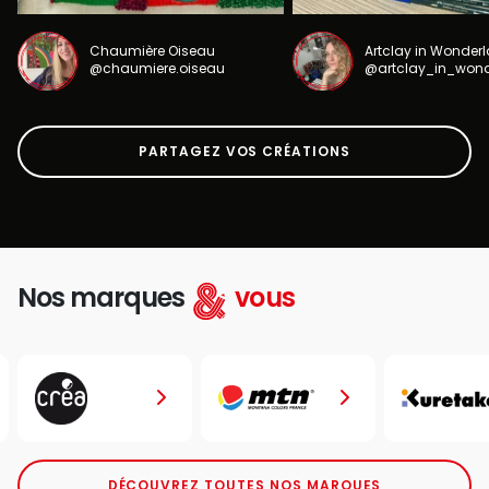
Chaumière Oiseau
Artclay in Wonder
@chaumiere.oiseau
@artclay_in_won
PARTAGEZ VOS CRÉATIONS
Nos marques
vous
DÉCOUVREZ TOUTES NOS MARQUES