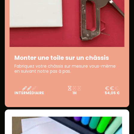
Monter une toile sur un châssis
Fabriquez votre châssis sur mesure vous-même
en suivant notre pas à pas.
INTERMÉDIAIRE
1H
54,05 €