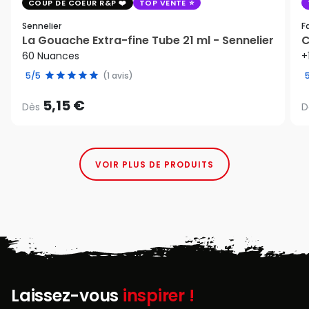
COUP DE COEUR R&P
TOP VENTE
Sennelier
F
La Gouache Extra-fine Tube 21 ml - Sennelier
C
60 Nuances
+
5/5
(1 avis)
5,15 €
Dès
D
VOIR PLUS DE PRODUITS
Laissez-vous
inspirer !