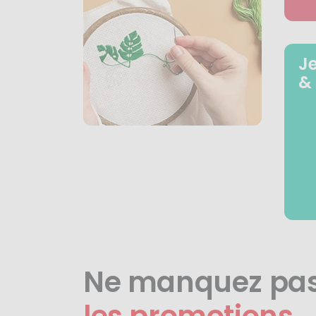
J
&
Ne manquez pa