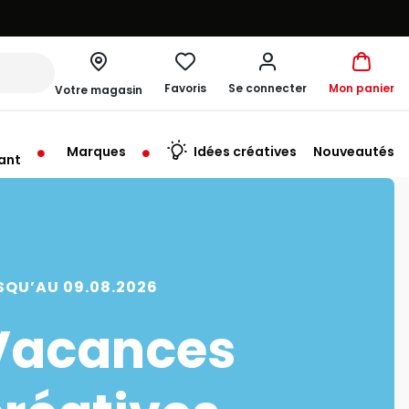
Favoris
Se connecter
Mon panier
Votre magasin
Marques
Idées créatives
Nouveautés
ant
rt à 10:00
SQU’AU 09.08.2026
Vacances