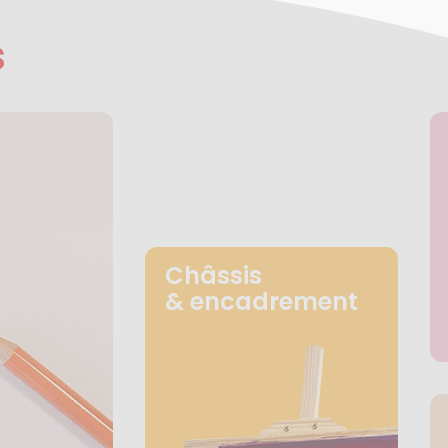
s
Châssis
& encadrement