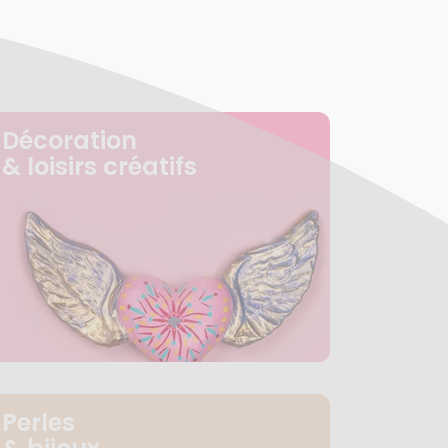
Décoration
& loisirs créatifs
Perles