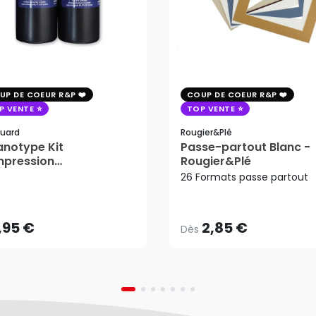
UP DE COEUR R&P
COUP DE COEUR R&P
P VENTE
TOP VENTE
uard
Rougier&plé
notype Kit
Passe-partout Blanc -
mpression
Rougier&Plé
2,85 €
tosensible - Jacquard
26 Formats passe partout
Dès
,95 €
AJOUTER AU PANIER
,95 €
2,85 €
Dès