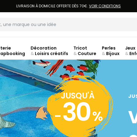
LIVRAISON À DOMICILE OFFERTE DÈS 70€.
VOIR CONDITIONS
terie
Décoration
Tricot
Perles
Jeux
rapbooking
&
Loisirs créatifs
&
Couture
&
Bijoux
&
Enf
ouve
JUSQU'À
JU
30
-
%