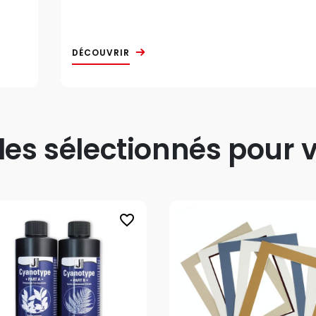
DÉCOUVRIR
s sélectionnés pour v
favorite_border