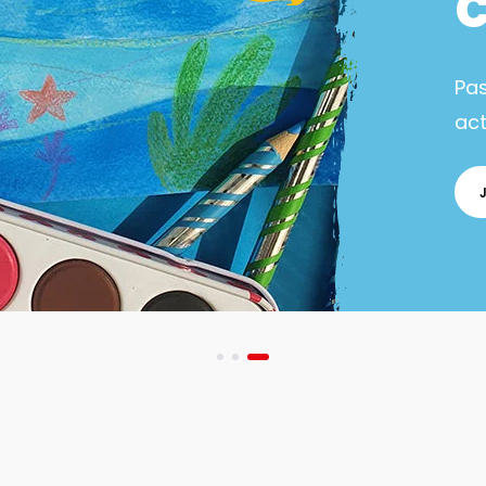
Pa
act