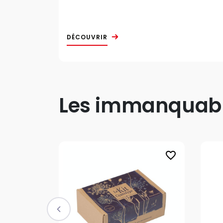
DÉCOUVRIR
Les immanquable
favorite_border