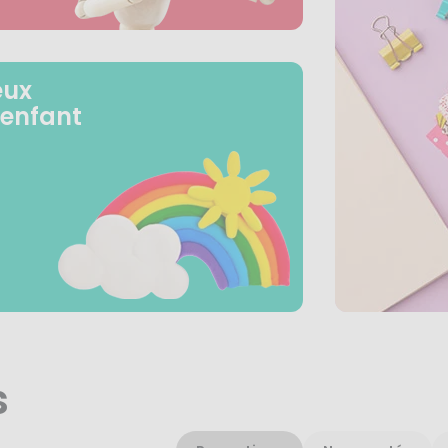
eux
 enfant
s