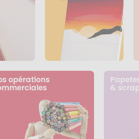
os opérations
Papeter
ommerciales
& scra