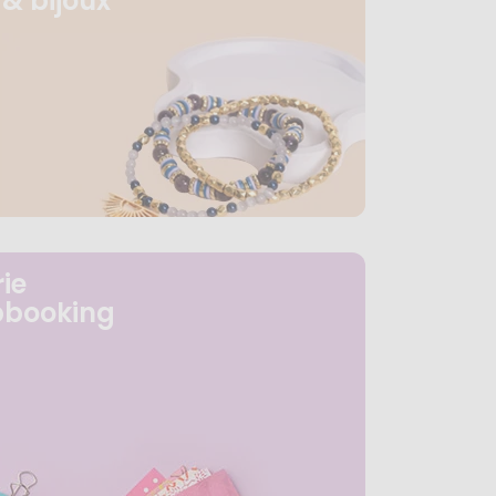
& bijoux
ie
pbooking