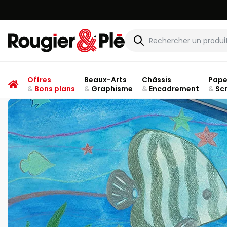
Rougier & Plé
Offres
Beaux-Arts
Châssis
Pape
&
Bons plans
&
Graphisme
&
Encadrement
&
Sc