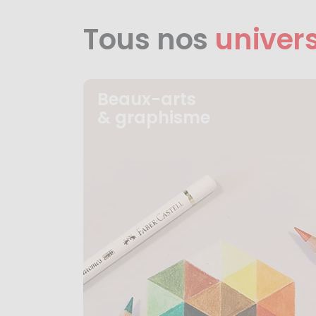
Tous nos
univer
Beaux-arts
& graphisme