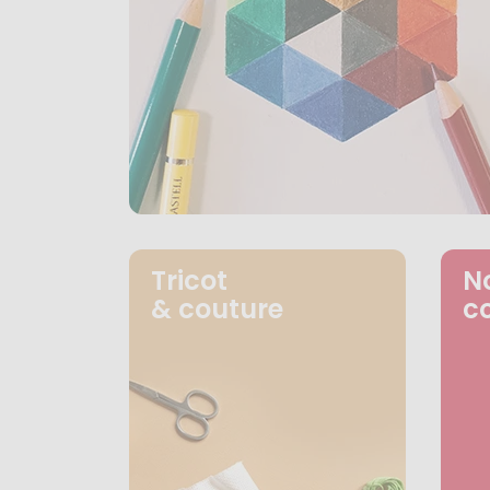
Tricot
N
& couture
c