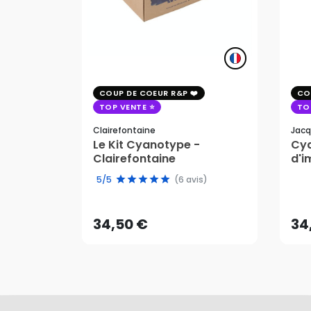
COUP DE COEUR R&P
CO
TOP VENTE
TO
Clairefontaine
Jacq
Le Kit Cyanotype -
Cya
Clairefontaine
d'i
pho
34,50 €
34
5/5
(6 avis)
AJOUTER AU PANIER
34,50 €
34