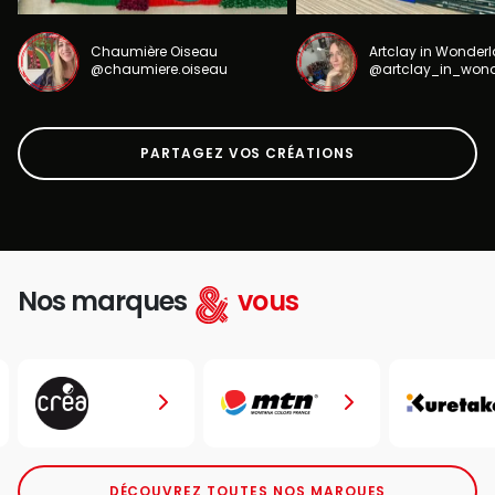
Chaumière Oiseau
Artclay in Wonder
@chaumiere.oiseau
@artclay_in_won
PARTAGEZ VOS CRÉATIONS
Nos marques
vous
DÉCOUVREZ TOUTES NOS MARQUES