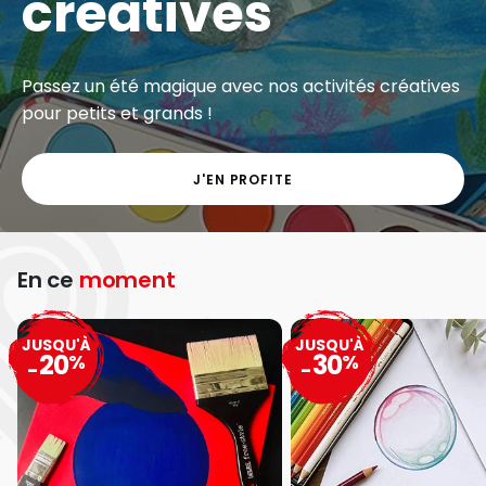
créatives
Passez un été magique avec nos activités créatives
pour petits et grands !
J'EN PROFITE
En ce
moment
JUSQU'À
JUSQU'À
20
30
%
%
-
-