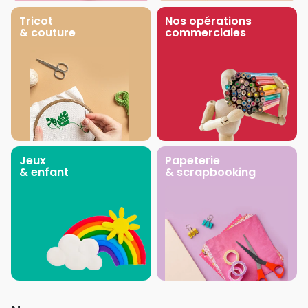
Tricot
Nos opérations
& couture
commerciales
Jeux
Papeterie
& enfant
& scrapbooking