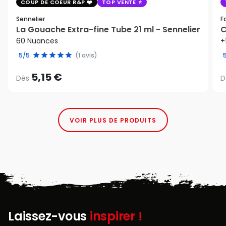
COUP DE COEUR R&P
TOP VENTE
Sennelier
F
La Gouache Extra-fine Tube 21 ml - Sennelier
C
60 Nuances
+
5/5
(1 avis)
5,15 €
Dès
D
VOIR PLUS DE PRODUITS
Laissez-vous
inspirer !