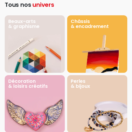
Tous nos
univers
Beaux-arts
Châssis
& graphisme
& encadrement
Décoration
Perles
& loisirs créatifs
& bijoux