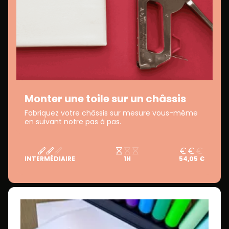
Monter une toile sur un châssis
Fabriquez votre châssis sur mesure vous-même
en suivant notre pas à pas.
INTERMÉDIAIRE
1H
54,05 €