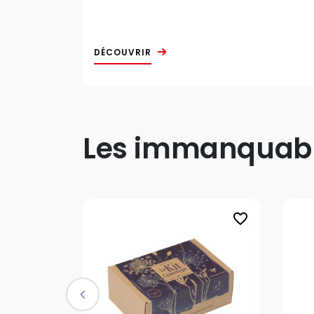
DÉCOUVRIR
Les immanquable
favorite_border