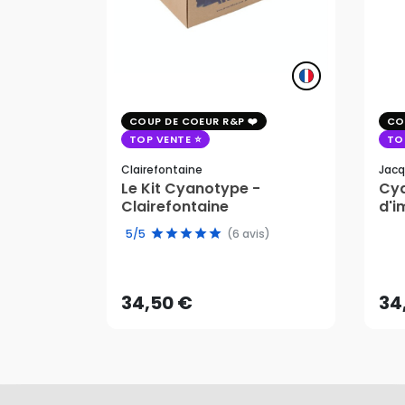
COUP DE COEUR R&P
CO
TOP VENTE
TO
Clairefontaine
Jacq
Le Kit Cyanotype -
Cya
Clairefontaine
d'i
pho
5/5
(6 avis)
34,50 €
34
AJOUTER AU PANIER
34,50 €
34