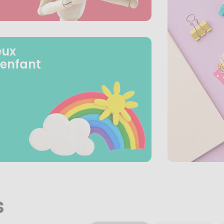
eux
 enfant
s