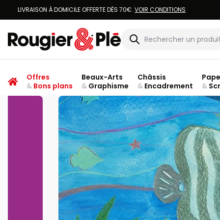
VOUS ÊTES
Rougier & Plé
Offres
Beaux-Arts
Châssis
Pape
&
Bons plans
&
Graphisme
&
Encadrement
&
Sc