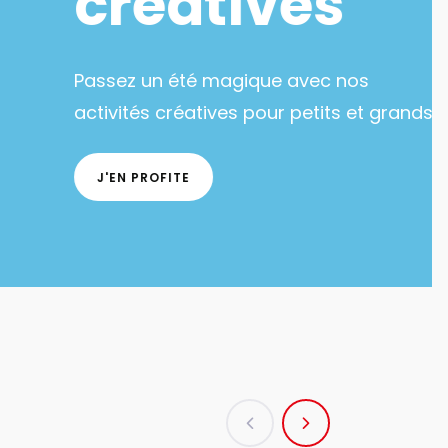
lu web - Gros volumes à petits prix
 une grande sélection de matériel
istique.
J'EN PROFITE