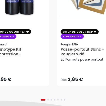
UP DE COEUR R&P
COUP DE COEUR R&P
P VENTE
TOP VENTE
uard
Rougier&plé
notype Kit
Passe-partout Blanc -
mpression
Rougier&Plé
tosensible - Jacquard
26 Formats passe partout
2,85 €
Dès
,95 €
AJOUTER AU PANIER
,95 €
2,85 €
Dès