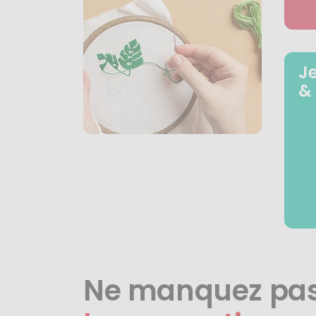
J
&
Ne manquez pa