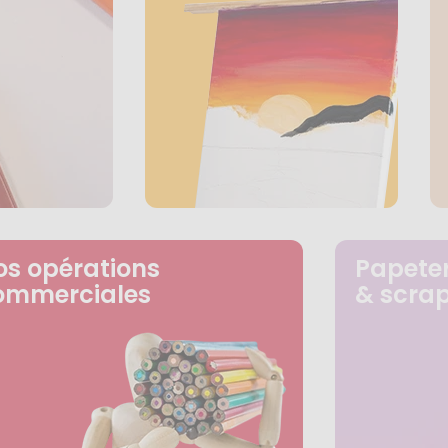
os opérations
Papeter
ommerciales
& scra