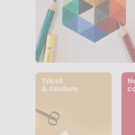
Tricot
N
& couture
c