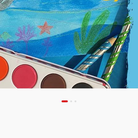
Exc
sur
art