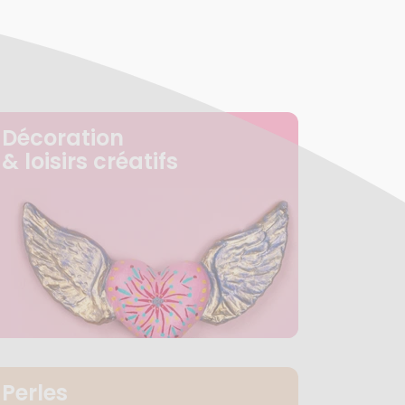
Décoration
& loisirs créatifs
Perles