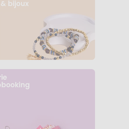
& bijoux
ie
pbooking