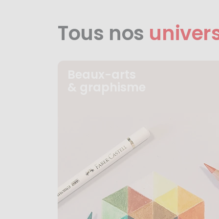
Tous nos
univer
Beaux-arts
& graphisme