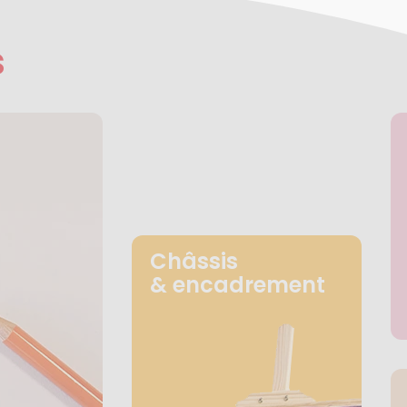
s
Châssis
& encadrement