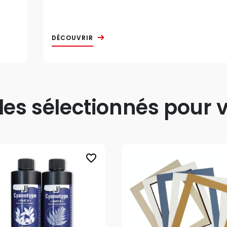
DÉCOUVRIR
s sélectionnés pour v
favorite_border