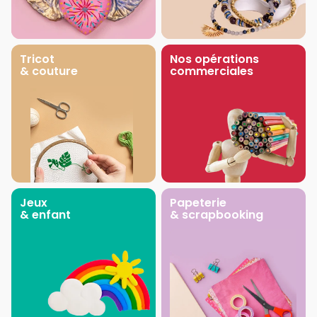
Tricot
Nos opérations
& couture
commerciales
Jeux
Papeterie
& enfant
& scrapbooking