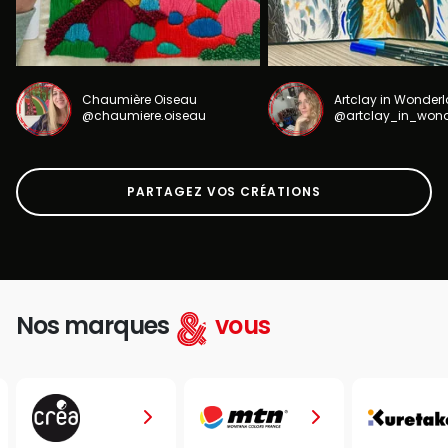
Chaumière Oiseau
Artclay in Wonder
@chaumiere.oiseau
@artclay_in_won
PARTAGEZ VOS CRÉATIONS
Nos marques
vous