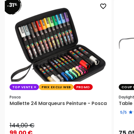
31
%
favorite_border
-
TOP VENTE
PRIX EXCLU WEB
PROMO
COUP 
Posca
Dayligh
Mallette 24 Marqueurs Peinture - Posca
Table 
5/5
144,00 €
99,00 €
75,0