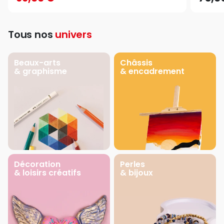
Tous nos
univers
Beaux-arts
Châssis
& graphisme
& encadrement
Décoration
Perles
& loisirs créatifs
& bijoux