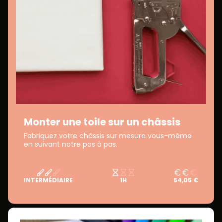
Monter une toile sur un châssis
Fabriquez votre châssis sur mesure vous-même
en suivant notre pas à pas.
INTERMÉDIAIRE
1H
54,05 €