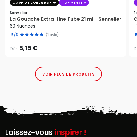
COUP DE COEUR R&P
TOP VENTE
Sennelier
F
La Gouache Extra-fine Tube 21 ml - Sennelier
C
60 Nuances
+
5/5
(1 avis)
5,15 €
Dès
D
VOIR PLUS DE PRODUITS
Laissez-vous
inspirer !