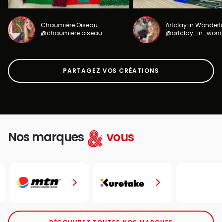
Chaumière Oiseau
Artclay in Wonder
@chaumiere.oiseau
@artclay_in_won
PARTAGEZ VOS CRÉATIONS
Nos marques
vous