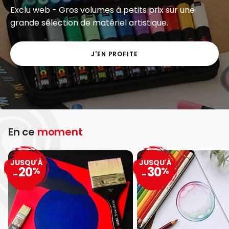
Exclu web - Gros volumes à petits prix sur une
grande sélection de matériel artistique.
J'EN PROFITE
En ce
moment
JUSQU'À
JUSQU'À
20
30
%
%
-
-