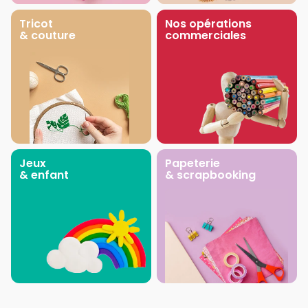
Tricot
Nos opérations
& couture
commerciales
Jeux
Papeterie
& enfant
& scrapbooking