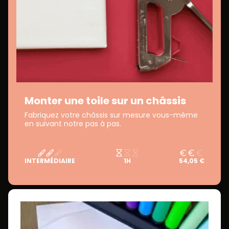
Monter une toile sur un châssis
Fabriquez votre châssis sur mesure vous-même
en suivant notre pas à pas.
INTERMÉDIAIRE
1H
54,05 €