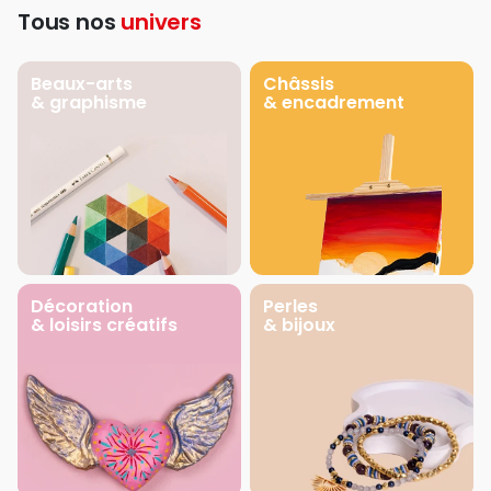
Tous nos
univers
Beaux-arts
Châssis
& graphisme
& encadrement
Décoration
Perles
& loisirs créatifs
& bijoux