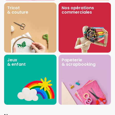
Tricot
Nos opérations
& couture
commerciales
Jeux
Papeterie
& enfant
& scrapbooking