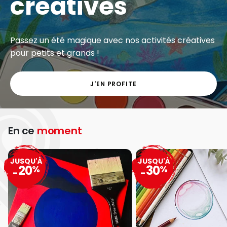
créatives
Passez un été magique avec nos activités créatives
pour petits et grands !
J'EN PROFITE
En ce
moment
JUSQU'À
JUSQU'À
20
30
%
%
-
-