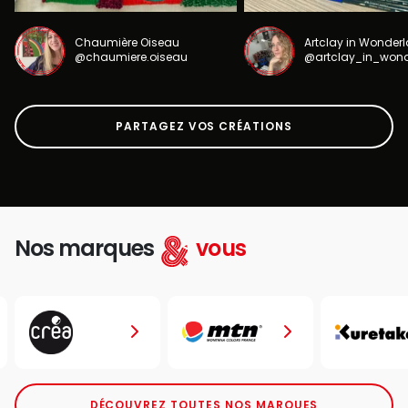
Chaumière Oiseau
Artclay in Wonder
@chaumiere.oiseau
@artclay_in_won
PARTAGEZ VOS CRÉATIONS
Nos marques
vous
DÉCOUVREZ TOUTES NOS MARQUES