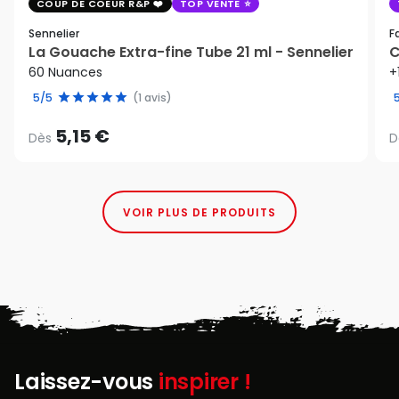
COUP DE COEUR R&P
TOP VENTE
Sennelier
F
La Gouache Extra-fine Tube 21 ml - Sennelier
C
60 Nuances
+
5/5
(1 avis)
5,15 €
Dès
D
VOIR PLUS DE PRODUITS
Laissez-vous
inspirer !