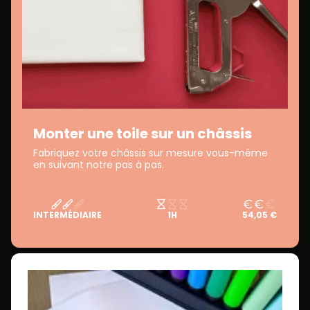
Monter une toile sur un châssis
Fabriquez votre châssis sur mesure vous-même
en suivant notre pas à pas.
INTERMÉDIAIRE
1H
54,05 €