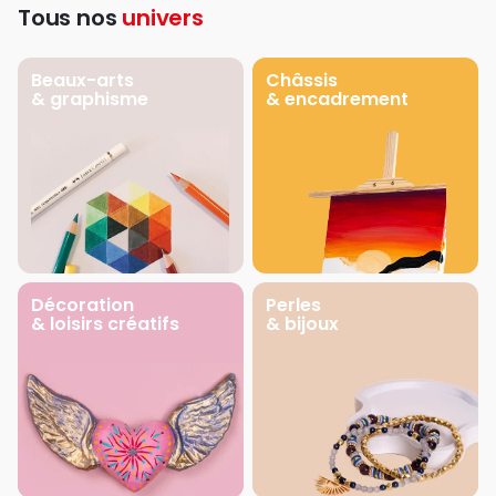
Tous nos
univers
Beaux-arts
Châssis
& graphisme
& encadrement
Décoration
Perles
& loisirs créatifs
& bijoux