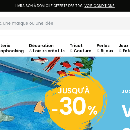
LIVRAISON À DOMICILE OFFERTE DÈS 70€.
VOIR CONDITIONS
terie
Décoration
Tricot
Perles
Jeux
rapbooking
&
Loisirs créatifs
&
Couture
&
Bijoux
&
Enf
Fer
JUSQU'À
JU
30
-
%