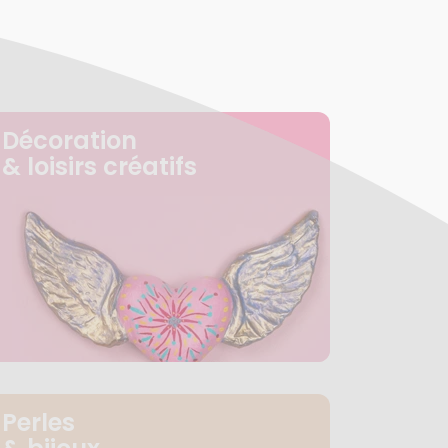
Décoration
& loisirs créatifs
Perles