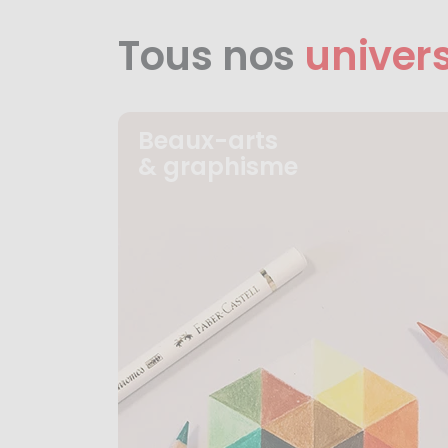
Tous nos
univer
Beaux-arts
& graphisme