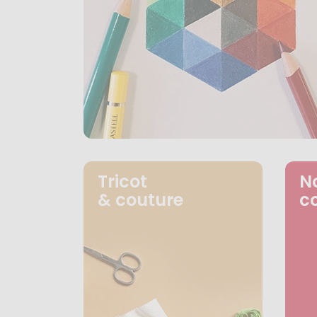
Tricot
N
& couture
c