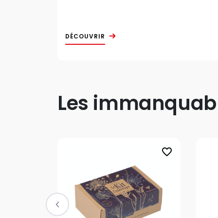
DÉCOUVRIR
Les immanquable
favorite_border