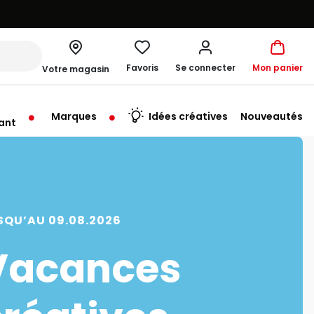
Favoris
Se connecter
Mon panier
Votre magasin
Marques
Idées créatives
Nouveautés
ant
me à 19:30
SQU’AU 09.08.2026
Vacances