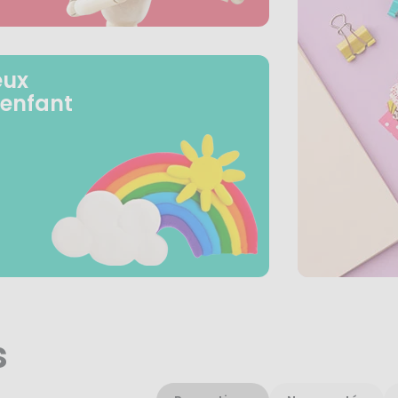
eux
 enfant
s