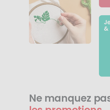
J
&
Ne manquez pa