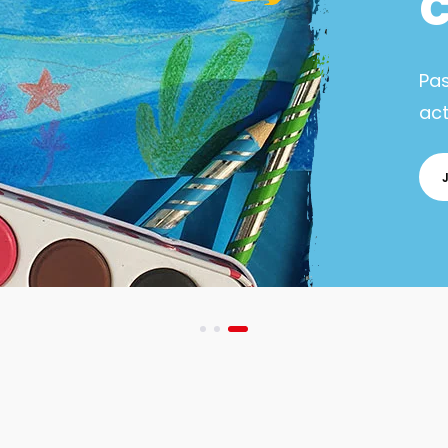
Pa
act