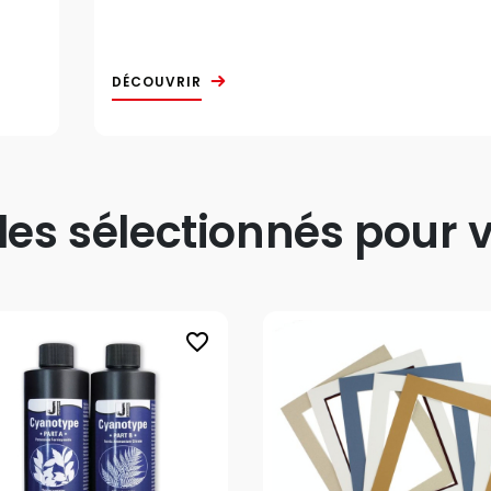
DÉCOUVRIR
s sélectionnés pour v
favorite_border