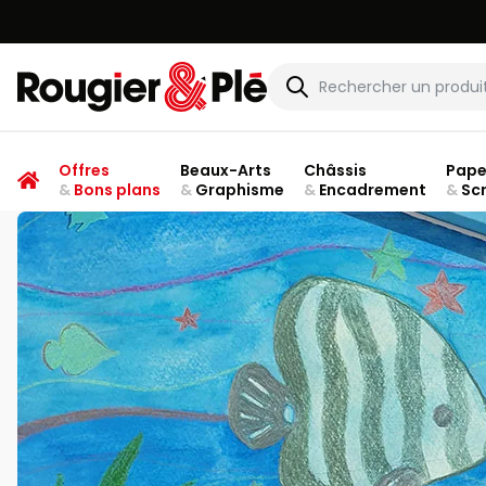
Rougier & Plé
Offres
Beaux-Arts
Châssis
Pape
&
Bons plans
&
Graphisme
&
Encadrement
&
Sc