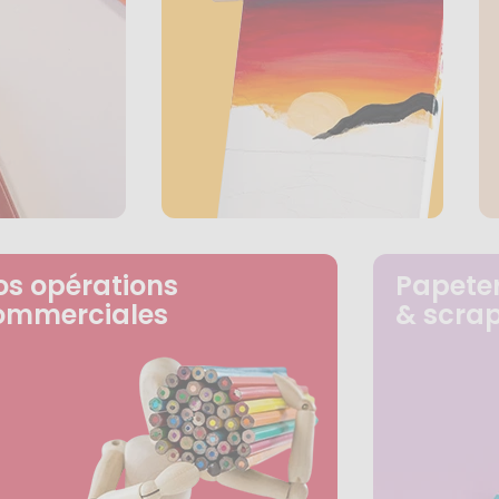
os opérations
Papeter
ommerciales
& scra