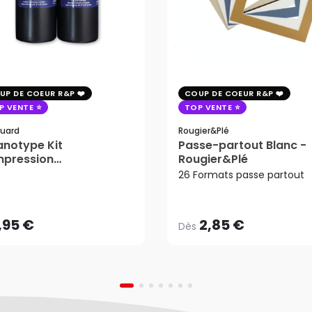
UP DE COEUR R&P
COUP DE COEUR R&P
P VENTE
TOP VENTE
uard
Rougier&plé
notype Kit
Passe-partout Blanc -
mpression
Rougier&Plé
2,85 €
tosensible - Jacquard
26 Formats passe partout
Dès
,95 €
AJOUTER AU PANIER
,95 €
2,85 €
Dès