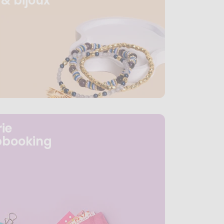
& bijoux
ie
pbooking