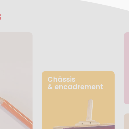
s
Châssis
& encadrement