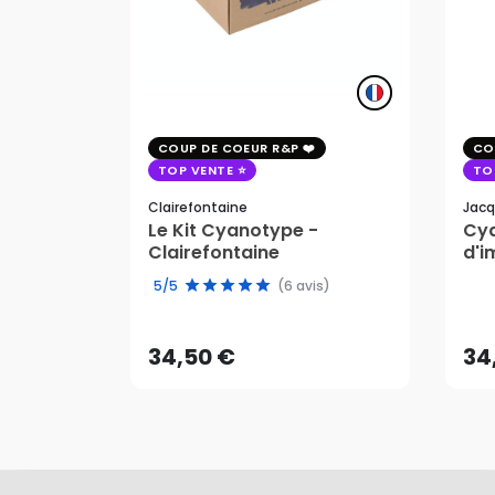
COUP DE COEUR R&P
CO
TOP VENTE
TO
Clairefontaine
Jacq
Le Kit Cyanotype -
Cya
Clairefontaine
d'i
pho
34,50 €
34
5/5
(6 avis)
AJOUTER AU PANIER
34,50 €
34