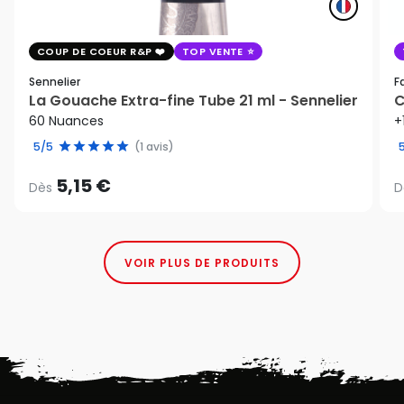
COUP DE COEUR R&P
TOP VENTE
Sennelier
F
La Gouache Extra-fine Tube 21 ml - Sennelier
C
60 Nuances
+
5/5
(1 avis)
5,15 €
Dès
D
VOIR PLUS DE PRODUITS