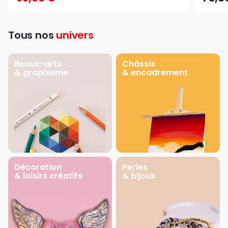
Tous nos
univers
Beaux-arts
Châssis
& graphisme
& encadrement
Décoration
Perles
& loisirs créatifs
& bijoux