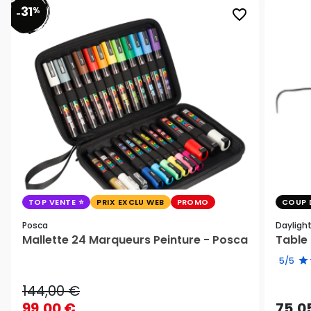
31
%
favorite_border
-
TOP VENTE
PRIX EXCLU WEB
PROMO
COUP 
Posca
Dayligh
Mallette 24 Marqueurs Peinture - Posca
Table 
5/5
144,00 €
99,00 €
75,0