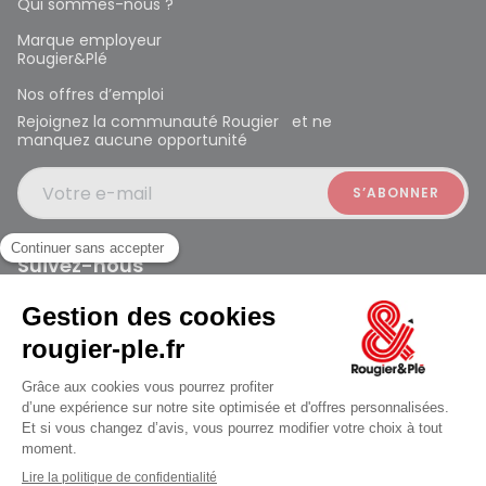
Qui sommes-nous ?
Marque employeur
Rougier&Plé
Nos offres d’emploi
Rejoignez la communauté Rougier et ne
manquez aucune opportunité
Votre e-mail
Suivez-nous
Rougier et Plé 2024 Copyright
Mentions légales