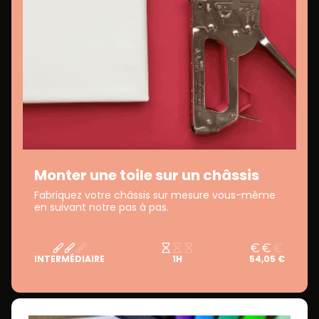
Monter une toile sur un châssis
Fabriquez votre châssis sur mesure vous-même
en suivant notre pas à pas.
INTERMÉDIAIRE
1H
54,05 €