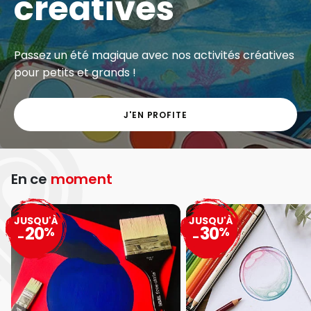
créatives
Passez un été magique avec nos activités créatives
pour petits et grands !
J'EN PROFITE
En ce
moment
JUSQU'À
JUSQU'À
20
30
%
%
-
-