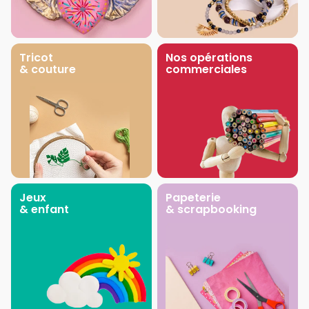
Tricot
Nos opérations
& couture
commerciales
Jeux
Papeterie
& enfant
& scrapbooking