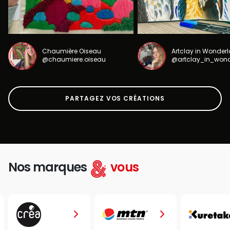
Chaumière Oiseau
Artclay in Wonder
@chaumiere.oiseau
@artclay_in_won
PARTAGEZ VOS CRÉATIONS
Nos marques
vous