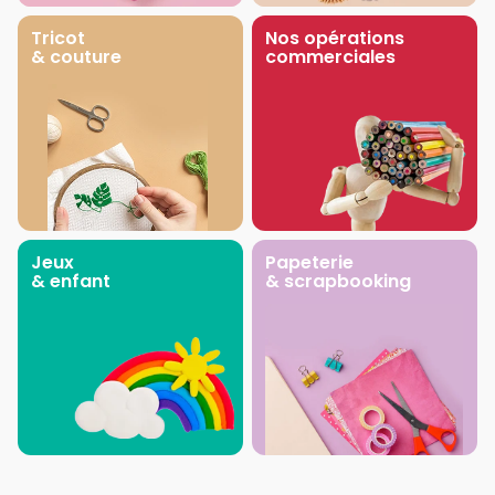
Tricot
Nos opérations
& couture
commerciales
Jeux
Papeterie
& enfant
& scrapbooking