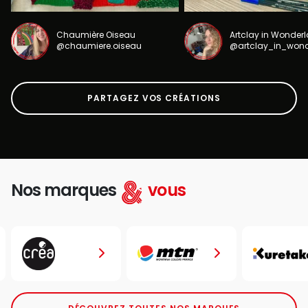
Chaumière Oiseau
Artclay in Wonder
@chaumiere.oiseau
@artclay_in_won
PARTAGEZ VOS CRÉATIONS
Nos marques
vous