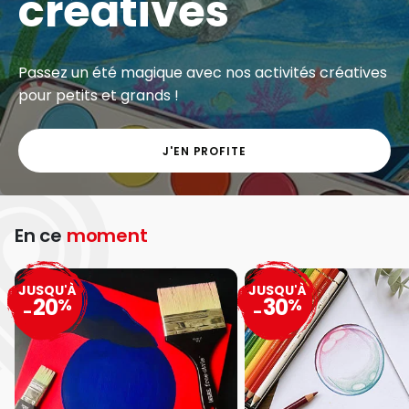
créatives
Passez un été magique avec nos activités créatives
pour petits et grands !
J'EN PROFITE
En ce
moment
JUSQU'À
JUSQU'À
20
30
%
%
-
-