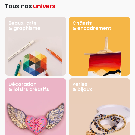
Tous nos
univers
Beaux-arts
Châssis
& graphisme
& encadrement
Décoration
Perles
& loisirs créatifs
& bijoux