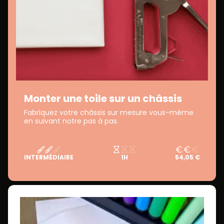
Monter une toile sur un châssis
Fabriquez votre châssis sur mesure vous-même
en suivant notre pas à pas.
INTERMÉDIAIRE
1H
54,05 €