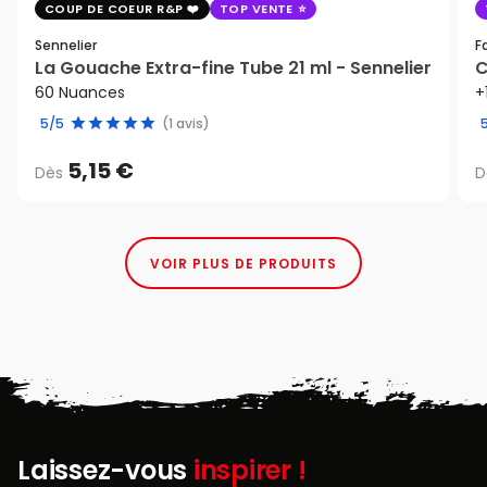
COUP DE COEUR R&P
TOP VENTE
Sennelier
F
La Gouache Extra-fine Tube 21 ml - Sennelier
C
60 Nuances
+
5/5
(1 avis)
5,15 €
Dès
D
VOIR PLUS DE PRODUITS
Laissez-vous
inspirer !