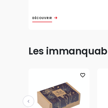
DÉCOUVRIR
Les immanquable
favorite_border