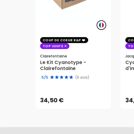
COUP DE COEUR R&P
CO
TOP VENTE
TO
Clairefontaine
Jacq
Le Kit Cyanotype -
Cya
Clairefontaine
d'i
pho
5/5
(6 avis)
34,50 €
34
AJOUTER AU PANIER
34,50 €
34