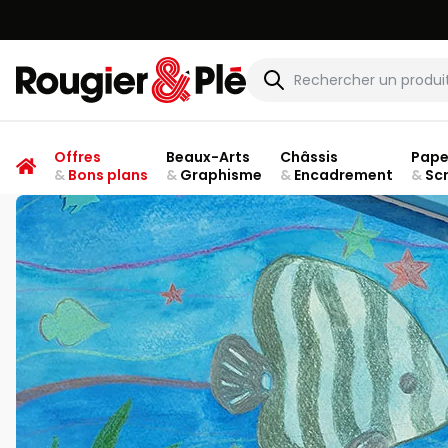
Rougier & Plé
Offres
Beaux-Arts
Châssis
Pape
&
Bons plans
&
Graphisme
&
Encadrement
&
Sc