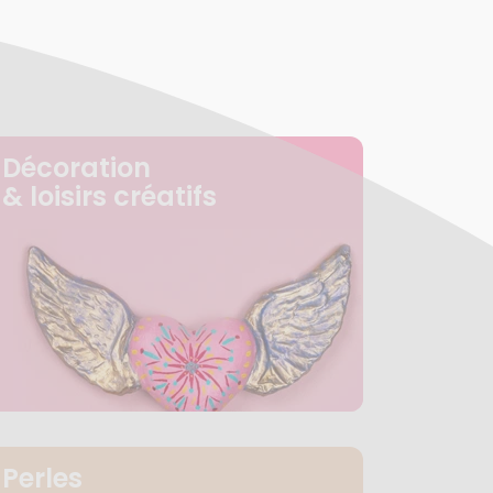
Décoration
& loisirs créatifs
Perles