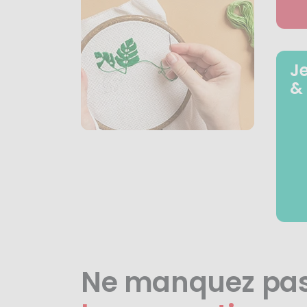
J
&
Ne manquez pa