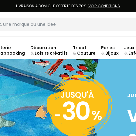
LIVRAISON À DOMICILE OFFERTE DÈS 70€.
VOIR CONDITIONS
terie
Décoration
Tricot
Perles
Jeux
rapbooking
&
Loisirs créatifs
&
Couture
&
Bijoux
&
Enf
ouve
JUSQU'À
JU
30
-
%