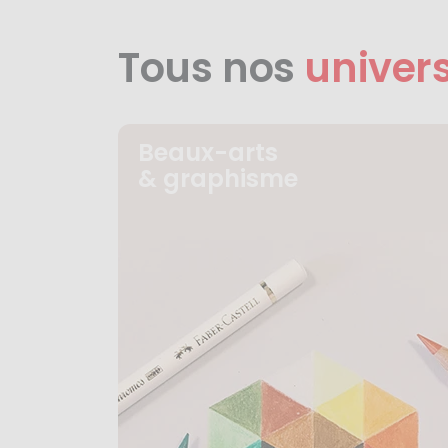
Tous nos
univer
Beaux-arts
& graphisme