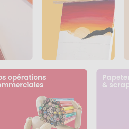
os opérations
Papeter
ommerciales
& scra