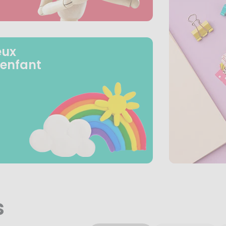
eux
 enfant
s