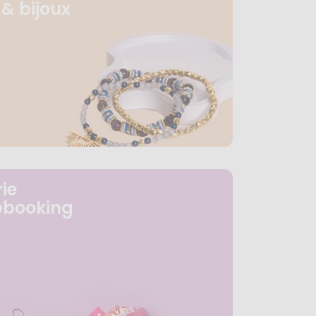
& bijoux
ie
pbooking