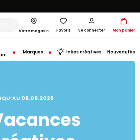
Favoris
Se connecter
Mon panier
Votre magasin
Marques
Idées créatives
Nouveautés
ant
rt à 10:00
SQU’AU 09.08.2026
Vacances