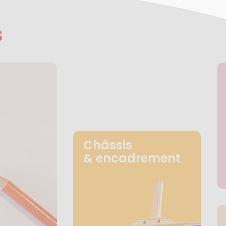
s
Châssis
& encadrement