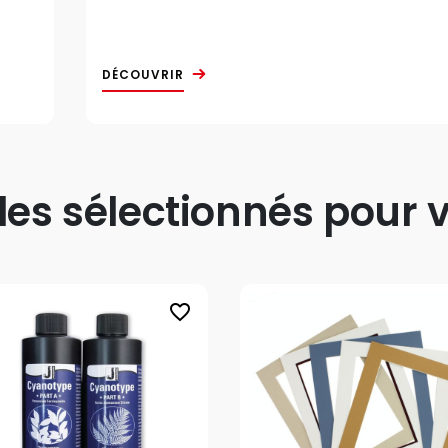
DÉCOUVRIR
s sélectionnés pour v
favorite_border