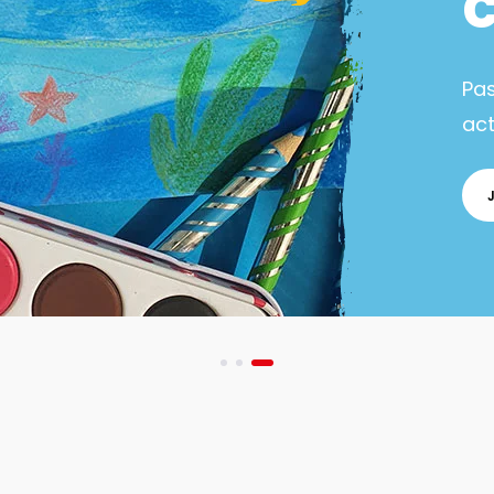
Pa
act