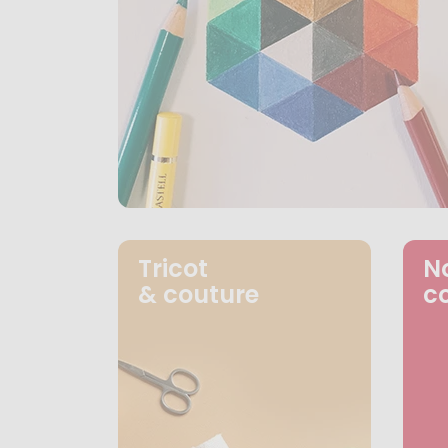
Tricot
N
& couture
c