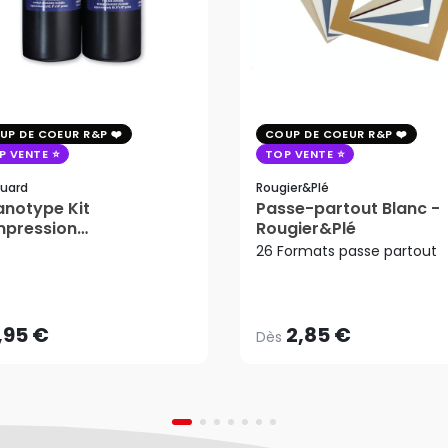
UP DE COEUR R&P
COUP DE COEUR R&P
P VENTE
TOP VENTE
uard
Rougier&plé
notype Kit
Passe-partout Blanc -
mpression
Rougier&Plé
tosensible - Jacquard
26 Formats passe partout
2,85 €
Dès
,95 €
AJOUTER AU PANIER
,95 €
2,85 €
Dès