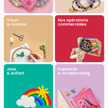
Tricot
Nos opérations
& couture
commerciales
Jeux
Papeterie
& enfant
& scrapbooking