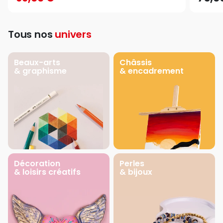
Tous nos
univers
Beaux-arts
Châssis
& graphisme
& encadrement
Décoration
Perles
& loisirs créatifs
& bijoux