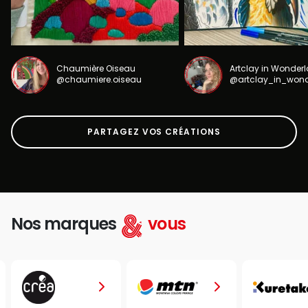
Chaumière Oiseau
Artclay in Wonder
@chaumiere.oiseau
@artclay_in_won
PARTAGEZ VOS CRÉATIONS
Nos marques
vous