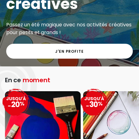
créatives
Passez un été magique avec nos activités créatives
pour petits et grands !
J'EN PROFITE
En ce
moment
JUSQU'À
JUSQU'À
20
30
%
%
-
-