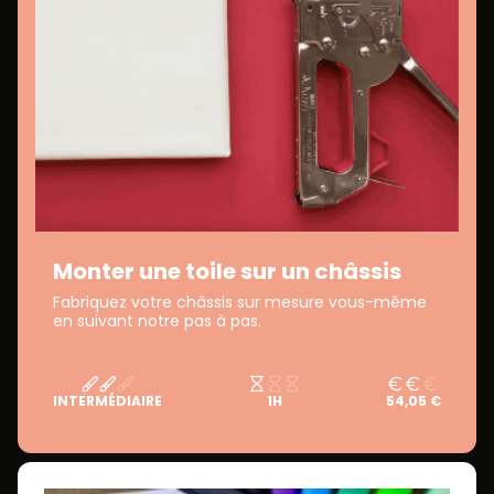
Monter une toile sur un châssis
Fabriquez votre châssis sur mesure vous-même
en suivant notre pas à pas.
INTERMÉDIAIRE
1H
54,05 €