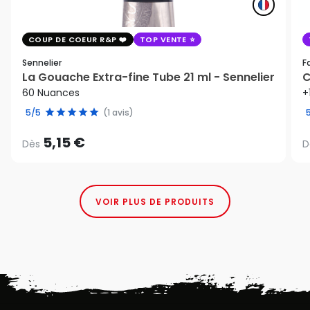
COUP DE COEUR R&P
TOP VENTE
Sennelier
F
La Gouache Extra-fine Tube 21 ml - Sennelier
C
60 Nuances
+
5/5
(1 avis)
5,15 €
Dès
D
VOIR PLUS DE PRODUITS