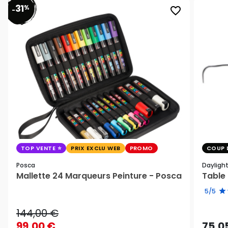
31
%
favorite_border
-
TOP VENTE
PRIX EXCLU WEB
PROMO
COUP 
Posca
Dayligh
Mallette 24 Marqueurs Peinture - Posca
Table 
5/5
144,00 €
99,00 €
75,0