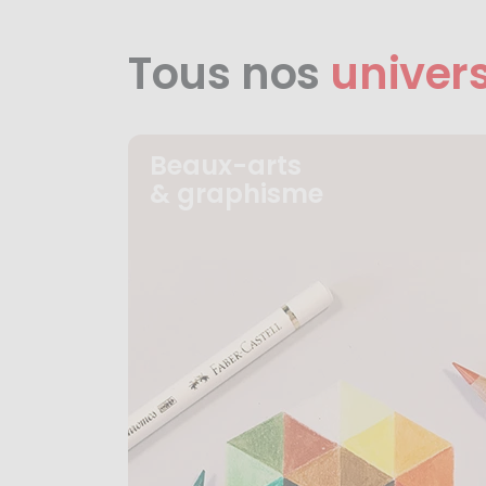
Tous nos
univer
Beaux-arts
& graphisme