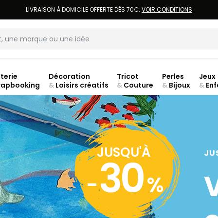
LIVRAISON À DOMICILE OFFERTE DÈS 70€.
VOIR CONDITIONS
terie
Décoration
Tricot
Perles
Jeux
rapbooking
&
Loisirs créatifs
&
Couture
&
Bijoux
&
Enf
Fer
JUSQU'À
JU
30
-
%