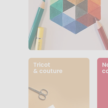
Tricot
N
& couture
c