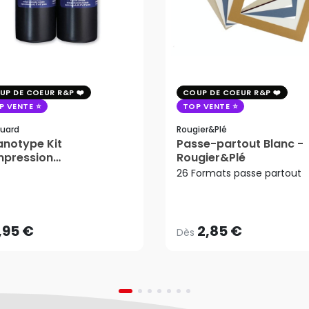
UP DE COEUR R&P
COUP DE COEUR R&P
P VENTE
TOP VENTE
uard
Rougier&plé
notype Kit
Passe-partout Blanc -
mpression
Rougier&Plé
tosensible - Jacquard
26 Formats passe partout
2,85 €
Dès
,95 €
AJOUTER AU PANIER
,95 €
2,85 €
Dès