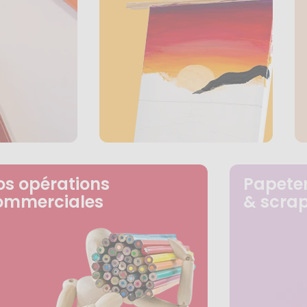
os opérations
Papeter
ommerciales
& scra