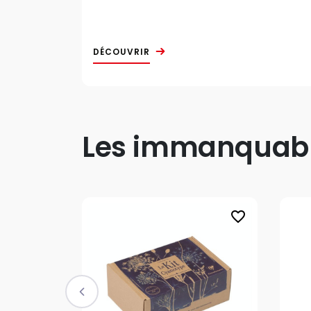
DÉCOUVRIR
Les immanquable
favorite_border