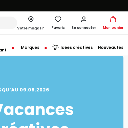
Favoris
Se connecter
Mon panier
Votre magasin
Marques
Idées créatives
Nouveautés
ant
me à 19:30
SQU’AU 09.08.2026
Vacances