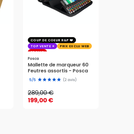
COUP DE COEUR R&P
EXCLU WE
TOP VENTE
PRIX EXCLU WEB
PRIX EXC
PROMO
Faber-Cast
Posca
Trousse 
Mallette de marqueur 60
Crayons
58,95 
Feutres assortis - Posca
289,00 €
edition 
49,51 
5/5
(2 avis)
199,00 €
289,00 €
58,95 
AJOUTER AU PANIER
199,00 €
49,51 