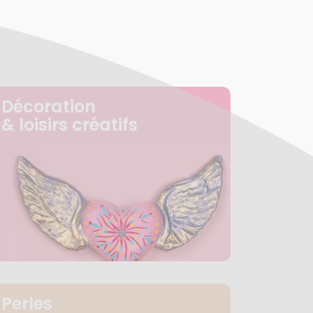
Décoration
& loisirs créatifs
Perles