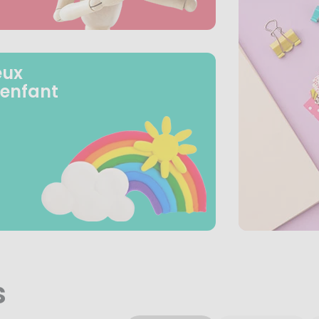
eux
 enfant
s