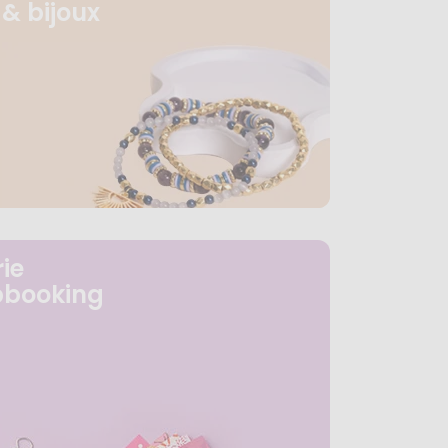
& bijoux
ie
pbooking