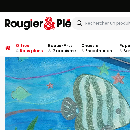
Rougier & Plé
Offres
Beaux-Arts
Châssis
Pape
&
Bons plans
&
Graphisme
&
Encadrement
&
Sc