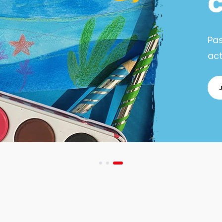
Pa
act