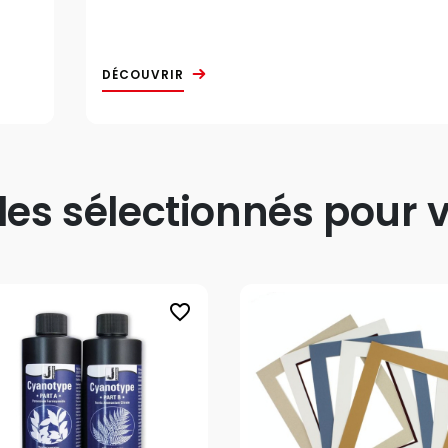
DÉCOUVRIR
s sélectionnés pour v
favorite_border