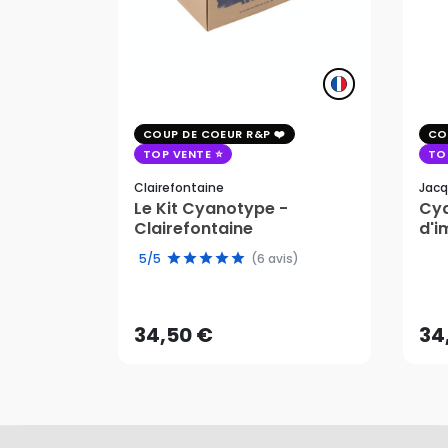
COUP DE COEUR R&P
CO
TOP VENTE
TO
Clairefontaine
Jacq
Le Kit Cyanotype -
Cya
Clairefontaine
d'i
pho
5/5
(6 avis)
34,50 €
34
AJOUTER AU PANIER
34,50 €
34