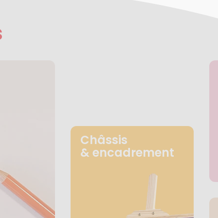
s
Châssis
& encadrement