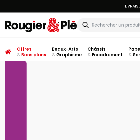
Rougier & Plé
Offres
Beaux-Arts
Châssis
Pape
&
Bons plans
&
Graphisme
&
Encadrement
&
Sc