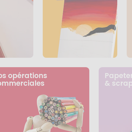
os opérations
Papeter
ommerciales
& scra