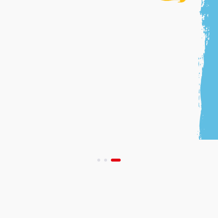
Pa
act