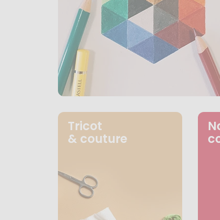
Tricot
N
& couture
c