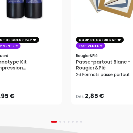
UP DE COEUR R&P
COUP DE COEUR R&P
P VENTE
TOP VENTE
uard
Rougier&plé
notype Kit
Passe-partout Blanc -
mpression
Rougier&Plé
2,85 €
tosensible - Jacquard
26 Formats passe partout
Dès
,95 €
AJOUTER AU PANIER
,95 €
2,85 €
Dès