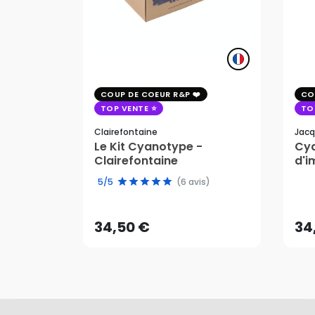
COUP DE COEUR R&P
CO
TOP VENTE
TO
Clairefontaine
Jacq
Le Kit Cyanotype -
Cya
Clairefontaine
d'i
pho
34,50 €
34
5/5
(6 avis)
AJOUTER AU PANIER
34,50 €
34