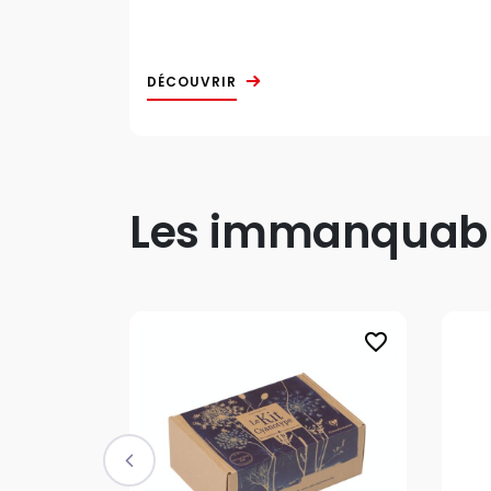
DÉCOUVRIR
Les immanquable
favorite_border