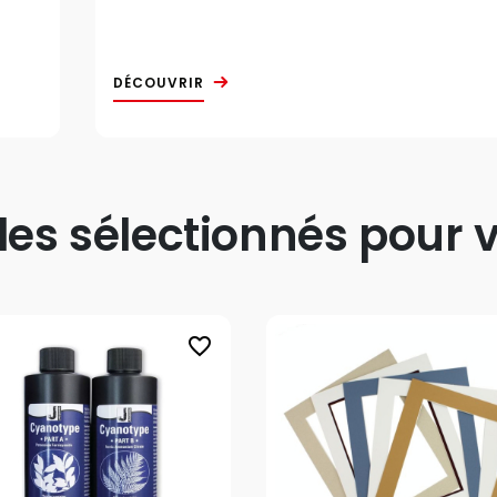
DÉCOUVRIR
s sélectionnés pour v
favorite_border