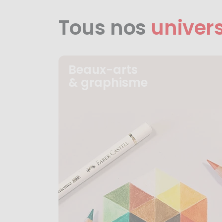
Tous nos
univer
Beaux-arts
& graphisme