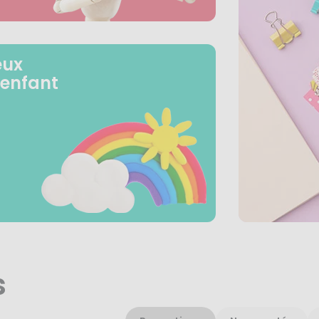
eux
 enfant
s