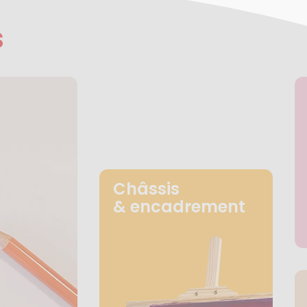
s
Châssis
& encadrement