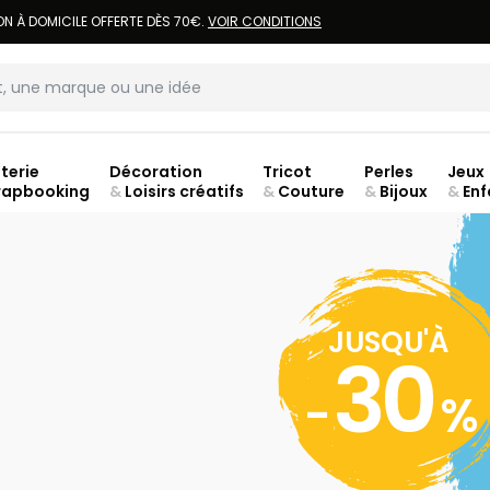
LIVRAISON À DOMICILE OFFERTE DÈS 70€.
VOIR CONDITIONS
terie
Décoration
Tricot
Perles
Jeux
rapbooking
&
Loisirs créatifs
&
Couture
&
Bijoux
&
Enf
jusq
JUSQU'À
JU
30
-
%