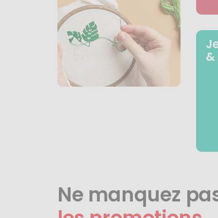
J
&
Ne manquez pa