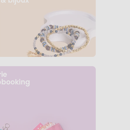
& bijoux
ie
pbooking