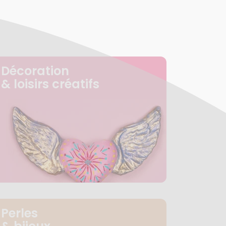
Décoration
& loisirs créatifs
Perles