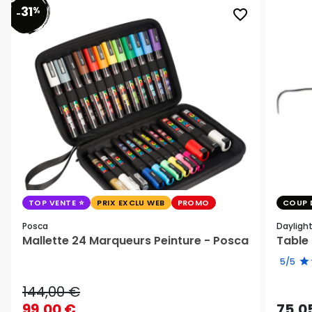
31
%
favorite_border
-
TOP VENTE
PRIX EXCLU WEB
PROMO
COUP 
Posca
Dayligh
Mallette 24 Marqueurs Peinture - Posca
Table 
5/5
144,00 €
99,00 €
75,0