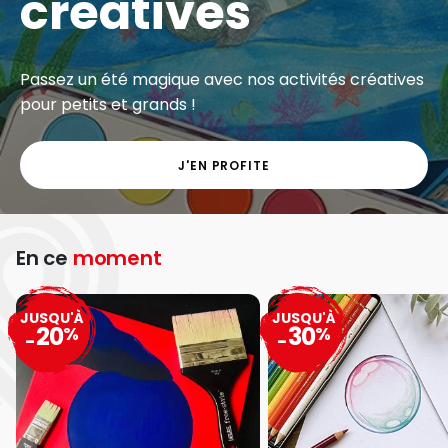
créatives
Passez un été magique avec nos activités créatives
pour petits et grands !
J'EN PROFITE
En ce
moment
JUSQU'À
JUSQU'À
20
30
%
%
-
-