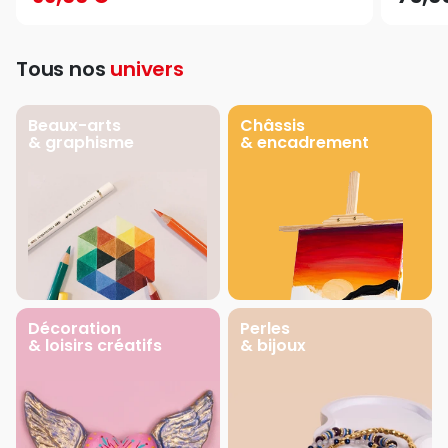
Tous nos
univers
Beaux-arts
Châssis
& graphisme
& encadrement
Décoration
Perles
& loisirs créatifs
& bijoux