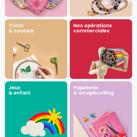
Tricot
Nos opérations
& couture
commerciales
Jeux
Papeterie
& enfant
& scrapbooking