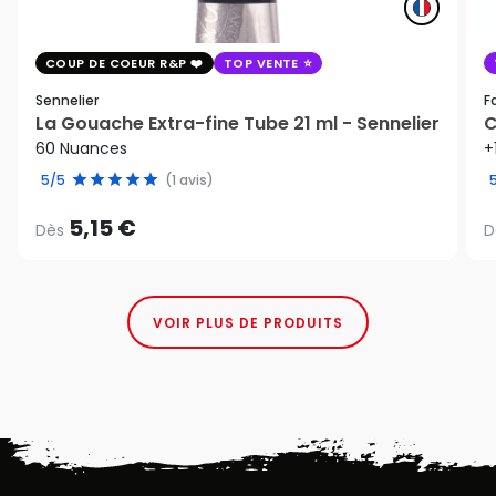
COUP DE COEUR R&P
TOP VENTE
Sennelier
F
La Gouache Extra-fine Tube 21 ml - Sennelier
C
60 Nuances
+
5/5
(1 avis)
5,15 €
Dès
D
VOIR PLUS DE PRODUITS