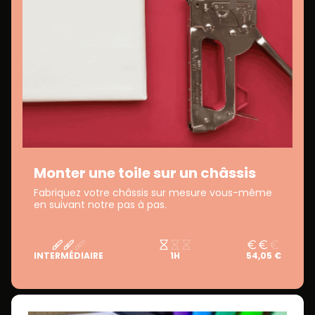
Monter une toile sur un châssis
Fabriquez votre châssis sur mesure vous-même
en suivant notre pas à pas.
INTERMÉDIAIRE
1H
54,05 €