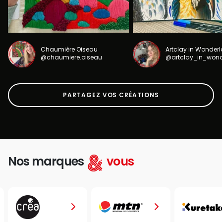
Chaumière Oiseau
Artclay in Wonder
@chaumiere.oiseau
@artclay_in_won
PARTAGEZ VOS CRÉATIONS
Nos marques
vous