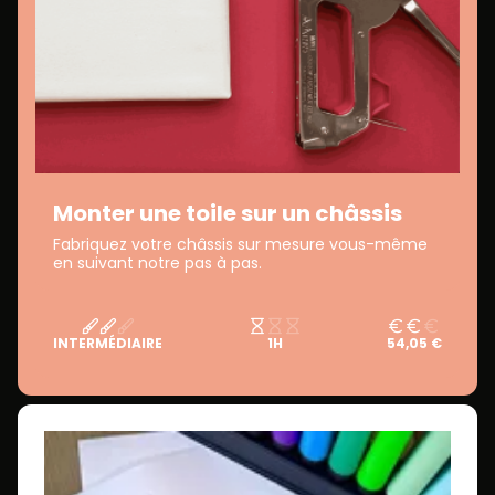
Monter une toile sur un châssis
Fabriquez votre châssis sur mesure vous-même
en suivant notre pas à pas.
INTERMÉDIAIRE
1H
54,05 €