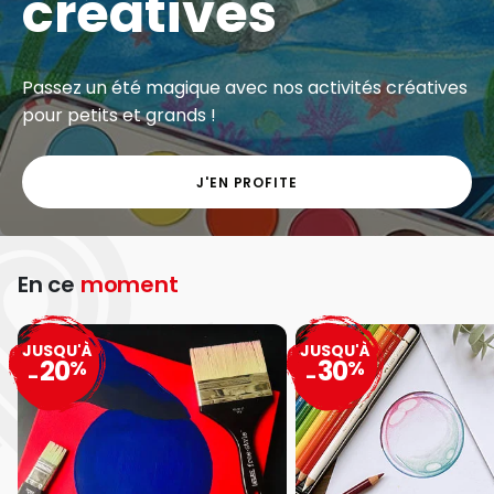
créatives
Passez un été magique avec nos activités créatives
pour petits et grands !
J'EN PROFITE
En ce
moment
JUSQU'À
JUSQU'À
20
30
%
%
-
-