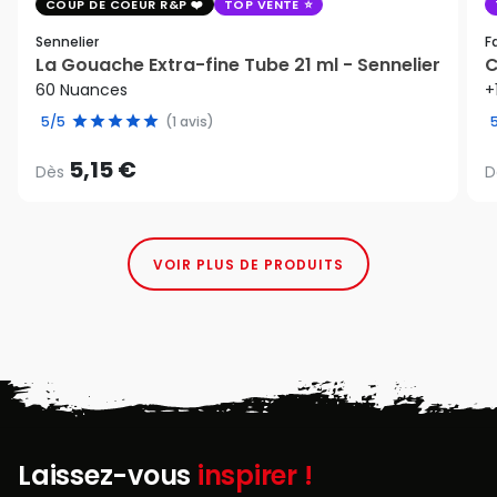
COUP DE COEUR R&P
TOP VENTE
Sennelier
F
La Gouache Extra-fine Tube 21 ml - Sennelier
C
60 Nuances
+
5/5
(1 avis)
5,15 €
Dès
D
VOIR PLUS DE PRODUITS
Laissez-vous
inspirer !