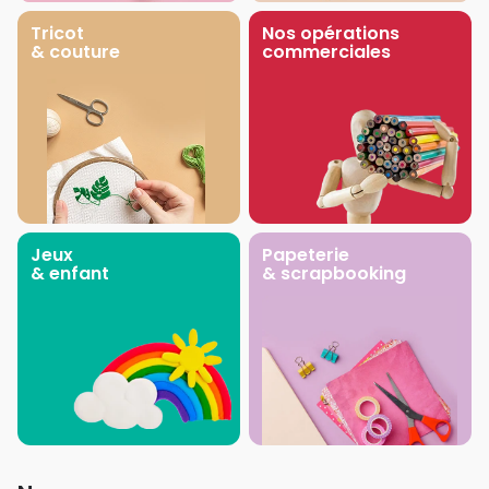
Tricot
Nos opérations
& couture
commerciales
Jeux
Papeterie
& enfant
& scrapbooking