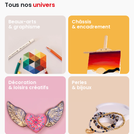
Tous nos
univers
Beaux-arts
Châssis
& graphisme
& encadrement
Décoration
Perles
& loisirs créatifs
& bijoux