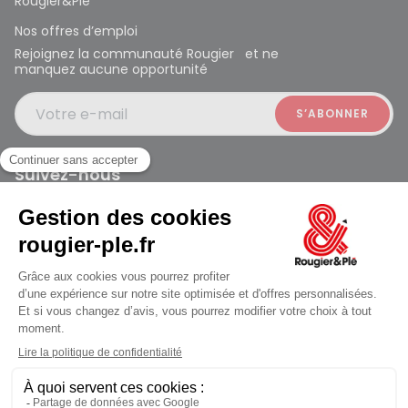
Rougier&Plé
Nos offres d’emploi
Rejoignez la communauté Rougier et ne
manquez aucune opportunité
Votre e-mail
Suivez-nous
Rougier et Plé 2024 Copyright
jusqu'au Samedi à 09:30
Mentions légales
Conditions générales des ventes