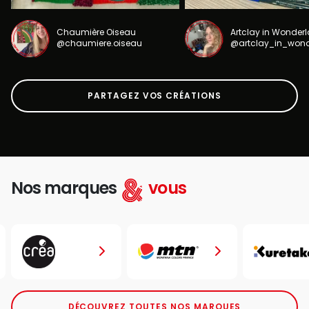
Chaumière Oiseau
Artclay in Wonder
@chaumiere.oiseau
@artclay_in_won
PARTAGEZ VOS CRÉATIONS
Nos marques
vous
DÉCOUVREZ TOUTES NOS MARQUES