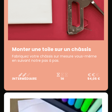
Monter une toile sur un châssis
Fabriquez votre châssis sur mesure vous-même
en suivant notre pas à pas.
INTERMÉDIAIRE
1H
54,05 €