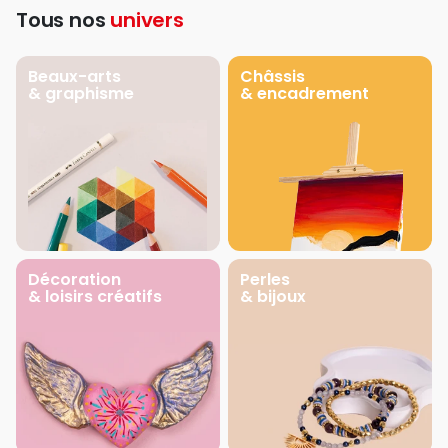
Tous nos
univers
Beaux-arts
Châssis
& graphisme
& encadrement
Décoration
Perles
& loisirs créatifs
& bijoux