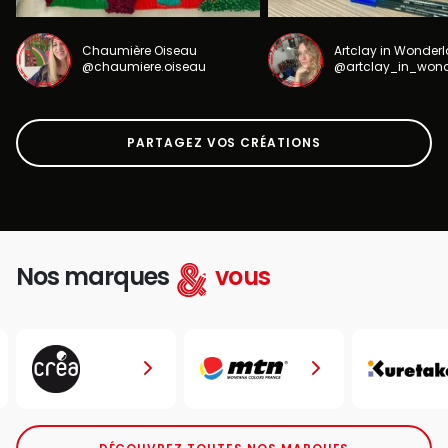
Chaumière Oiseau
Artclay in Wonder
@chaumiere.oiseau
@artclay_in_won
PARTAGEZ VOS CRÉATIONS
Nos marques
vous