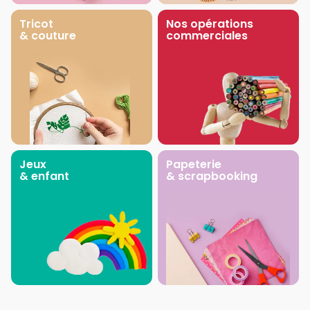
Tricot
Nos opérations
& couture
commerciales
Jeux
Papeterie
& enfant
& scrapbooking