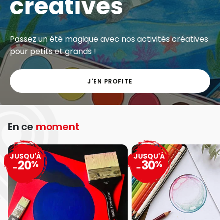
créatives
Passez un été magique avec nos activités créatives
pour petits et grands !
J'EN PROFITE
En ce
moment
JUSQU'À
JUSQU'À
20
30
%
%
-
-