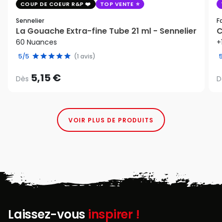
COUP DE COEUR R&P
TOP VENTE
Sennelier
F
La Gouache Extra-fine Tube 21 ml - Sennelier
C
60 Nuances
+
5/5
(1 avis)
5,15 €
Dès
D
VOIR PLUS DE PRODUITS
Laissez-vous
inspirer !