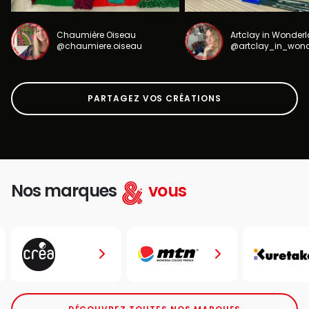
Chaumière Oiseau
Artclay in Wonder
@chaumiere.oiseau
@artclay_in_won
PARTAGEZ VOS CRÉATIONS
Nos marques
vous