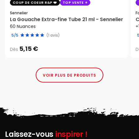
COUP DE COEUR R&P
TOP VENTE
Sennelier
F
La Gouache Extra-fine Tube 21 ml - Sennelier
C
60 Nuances
+
5/5
(1 avis)
5,15 €
Dès
D
VOIR PLUS DE PRODUITS
Laissez-vous
inspirer !