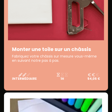
Monter une toile sur un châssis
Fabriquez votre châssis sur mesure vous-même
en suivant notre pas à pas.
INTERMÉDIAIRE
1H
54,05 €