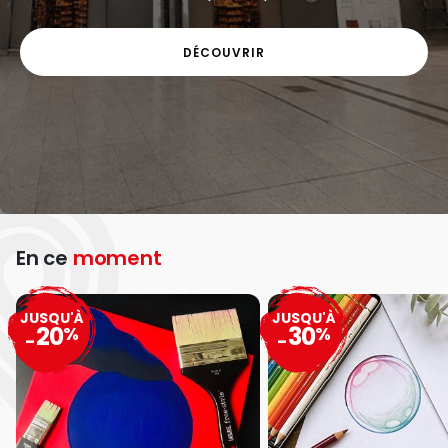
DÉCOUVRIR
En ce
moment
JUSQU'À
JUSQU'À
20
30
%
%
-
-