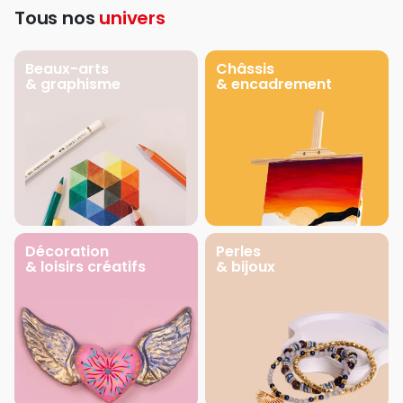
Tous nos
univers
Beaux-arts
Châssis
& graphisme
& encadrement
Décoration
Perles
& loisirs créatifs
& bijoux