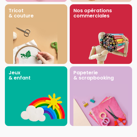
Tricot
Nos opérations
& couture
commerciales
Jeux
Papeterie
& enfant
& scrapbooking